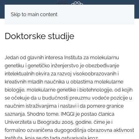
Skip to main content
Doktorske studije
Jedan od glavnih interesa Instituta za molekularnu
genetiku i genetičko inženjerstvo je obezbeđivanje
intelektualnih okvira za razvoj visokoobrazovanih i
kreativnih mladih naučnika u oblastima molekularne
biologije, molekularne genetike i biotehnologije, od kojih
se očekuje da u budućnosti preuzmu vodeće pozicije u
naučnim istraživanjima i nastavi i da pomere granice
saznanja. Shodno tome, IMGGI je postao članica
Univerziteta u Beogradu 2005. godine, čime je i
formalno ozvaničena dugogodišnja obrazovna aktivnost
Instituta, koja se do tada ostvarivala kroz