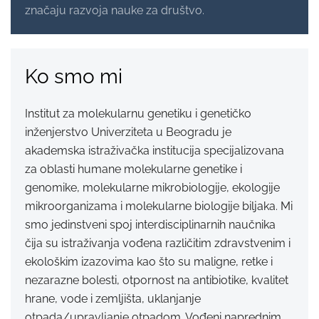
značaju razvoja nauke za društvo.
Ko smo mi
Institut za molekularnu genetiku i genetičko
inženjerstvo Univerziteta u Beogradu je
akademska istraživačka institucija specijalizovana
za oblasti humane molekularne genetike i
genomike, molekularne mikrobiologije, ekologije
mikroorganizama i molekularne biologije biljaka. Mi
smo jedinstveni spoj interdisciplinarnih naučnika
čija su istraživanja vođena različitim zdravstvenim i
ekološkim izazovima kao što su maligne, retke i
nezarazne bolesti, otpornost na antibiotike, kvalitet
hrane, vode i zemljišta, uklanjanje
otpada/upravljanje otpadom. Vođeni naprednim