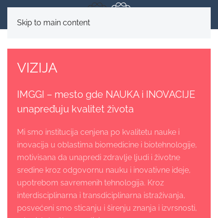
Skip to main content
VIZIJA
IMGGI – mesto gde NAUKA i INOVACIJE
unapređuju kvalitet života
Mi smo institucija cenjena po kvalitetu nauke i
inovacija u oblastima biomedicine i biotehnologije,
motivisana da unapredi zdravlje ljudi i životne
sredine kroz odgovornu nauku i inovativne ideje,
upotrebom savremenih tehnologija. Kroz
interdisciplinarna i transdiciplinarna istraživanja,
posvećeni smo sticanju i širenju znanja i izvrsnosti,