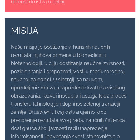
u korist društva u celini.
MISIJA
Naša misija je postizanje vrhunskih naučnih
rezultata i njihova primena u biomedicini i
biotehnologiji, u cilju dostizanja naučne izvrsnosti, i
pozicioniranja i prepoznatljivosti u međunarodnoj
naučnoj zajednici. U sinergiji sa naukom,
opredeljeni smo za unapređenje kvaliteta visokog
obrazovanja, razvoj inovacija i usluga kroz proces
transfera tehnologije i doprinos zelenoj tranziciji
zemlje. Društveni uticaj ostvarujemo kroz
prenošenje rezultata svog rada, naučnih činjenica i
dostignuća široj javnosti radi unapređenja
informisanosti i povećanja svesti stanovništva o