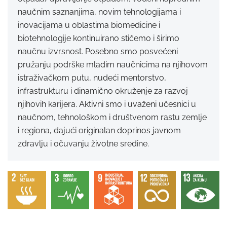
naučnim saznanjima, novim tehnologijama i
inovacijama u oblastima biomedicine i
biotehnologije kontinuirano stičemo i širimo
naučnu izvrsnost. Posebno smo posvećeni
pružanju podrške mladim naučnicima na njihovom
istraživačkom putu, nudeći mentorstvo,
infrastrukturu i dinamično okruženje za razvoj
njihovih karijera. Aktivni smo i uvaženi učesnici u
naučnom, tehnološkom i društvenom rastu zemlje
i regiona, dajući originalan doprinos javnom
zdravlju i očuvanju životne sredine.