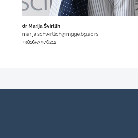
dr Marija Švirtlih
marija.schwirtlich@imgge.bg.ac.r
s
+381653976212