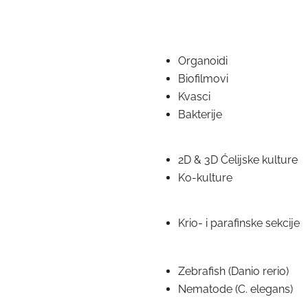
Organoidi
Biofilmovi
Kvasci
Bakterije
2D & 3D Ćelijske kulture
Ko-kulture
Krio- i parafinske sekcije
Zebrafish (Danio rerio)
Nematode (C. elegans)