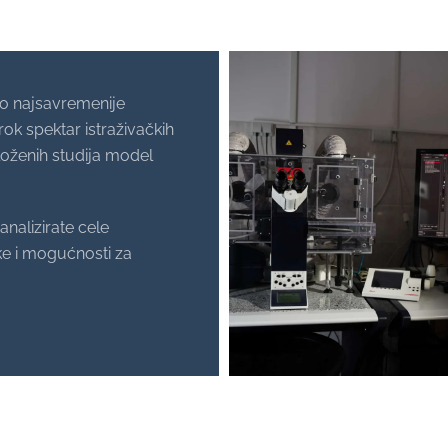
 najsavremenije
ok spektar istraživačkih
loženih studija model
analizirate cele
e i mogućnosti za