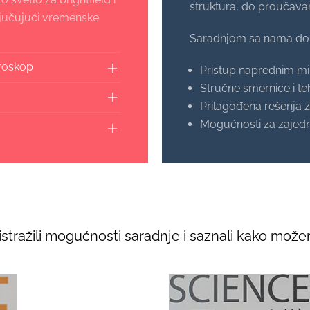
struktura, do proučavanj
ključujući vremenske
Saradnjom sa nama dob
kroskop
Pristup naprednim m
Stručne smernice i t
Prilagođena rešenja 
Mogućnosti za zajednič
istražili mogućnosti saradnje i saznali kako možem