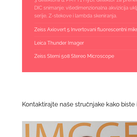
DIC snimanje; višedimenzionalna akvizicija u
serije, Z-stekove i lambda skeniranja.
Zeiss Axiovert 5 Invertovani fluorescentni mi
Leica Thunder Imager
Zeiss Stemi 508 Stereo Microscope
Kontaktirajte naše stručnjake kako biste 