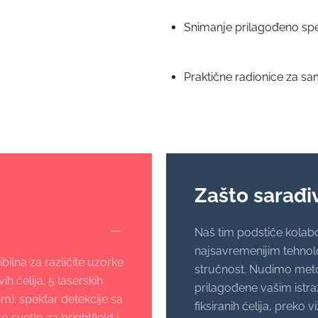
Snimanje prilagođeno spec
Praktične radionice za sa
Zašto sarađi
Naš tim podstiče kolabo
najsavremenijim tehnol
bilna za različite uzorke
stručnost. Nudimo meto
ih ćelija; 5 laserskih
prilagođene vašim istr
nm); spektar detekcije sa
fiksiranih ćelija, preko 
 svetlo za brightfield i