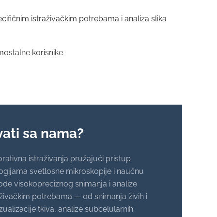
ifičnim istraživačkim potrebama i analiza slika
mostalne korisnike
vati sa nama?
rativna istraživanja pružajući pristup
ogijama svetlosne mikroskopije i naučnu
de visokopreciznog snimanja i analize
aživačkim potrebama — od snimanja živih i
vizualizacije tkiva, analize subcelularnih