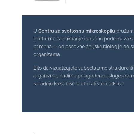
U
Centru za svetlosnu mikroskopiju
pružamo
platforme za snimanje i stručnu podršku za šir
primena — od osnovne ćelijske biologije do s
organizama.
Bilo da vizualizujete subcelularne strukture ili 
organizme, nudimo prilagođene usluge, obuk
saradnju kako bismo ubrzali vaša otkrića.