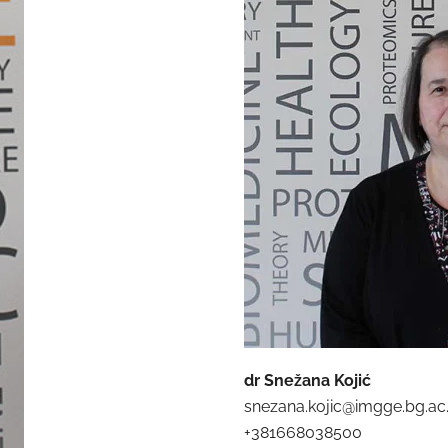
dr Snežana Kojić
snezana.kojic@imgge.bg.ac.
+381668038500