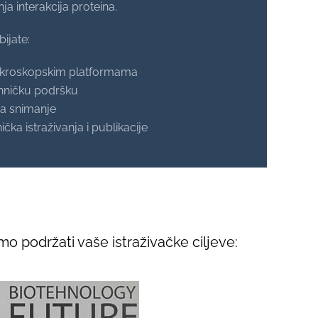
a interakcija proteina.
ijate:
ikroskopskim platformama
ehničku podršku
za snimanje
ka istraživanja i publikacije
o podržati vaše istraživačke ciljeve: