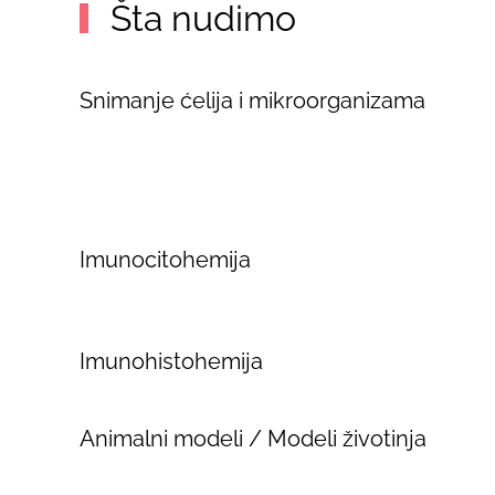
Šta nudimo
Snimanje ćelija i mikroorganizama
Imunocitohemija
Imunohistohemija
Animalni modeli / Modeli životinja