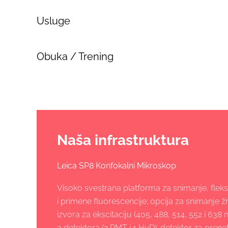
Usluge
Obuka / Trening
Naša infrastruktura
Leica SP8 Konfokalni Mikroskop
Visoko svestrana platforma za snimanje, fleksi
i primene fluorescencije; opcija za snimanje živ
izvora za ekscitaciju (405, 488, 514, 552 i 638 
3 detektora (2 PMT i 1 HyD); detektor za preneto