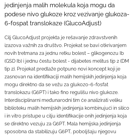
jedinjenja malih molekula koja mogu da
podese nivo glukoze kroz vezivanje glukoza-
6-fospat translokaze (GlucoAdjust)
Cilj GlucoAdjust projekta je rešavanje zdravstvenih
izazova važnih za društvo. Projekat se bavi otkrivanjem
novih tretmana za jednu retku bolest – glikogenozu Ib
(GSD Ib) i jednu čestu bolest - dijabetes melitus tip 2 (DM
tip 2). Projekat predlaže potpuno novi koncept koji je
zasnovan na identifikaciji malih hemijskih jedinjenja koja
mogu direktno da se vežu za glukozo-6-fosfat
translokazu (G6PT) i tako fino regulišu nivo glukoze.
Interdisciplinarni međunarodni tim će analizirati veliku
biblioteku malih hemijskih jedinjenja kombinujući in silico
i in vitro pristupe u cilju identifikacije onih jedinjenja koja
se direktno vezuju za G6PT. Mala hemijska jedinjenja
sposobna da stabilizuju G6PT, poboljšaju njegovu