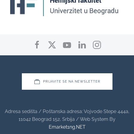
PRIJAVITE SE NA NEWSLETTER
Adresa sedišta / Poštanska adresa: Vojvode Stepe 444a,
11042 Beograd 152, Srbija / Web System By
Emarket1ng.NET