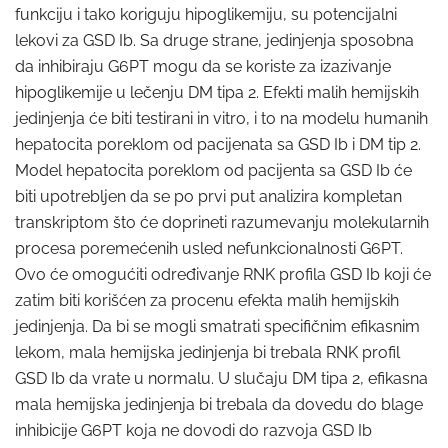
funkciju i tako koriguju hipoglikemiju, su potencijalni
lekovi za GSD Ib. Sa druge strane, jedinjenja sposobna
da inhibiraju G6PT mogu da se koriste za izazivanje
hipoglikemije u lečenju DM tipa 2. Efekti malih hemijskih
jedinjenja će biti testirani in vitro, i to na modelu humanih
hepatocita poreklom od pacijenata sa GSD Ib i DM tip 2.
Model hepatocita poreklom od pacijenta sa GSD Ib će
biti upotrebljen da se po prvi put analizira kompletan
transkriptom što će doprineti razumevanju molekularnih
procesa poremećenih usled nefunkcionalnosti G6PT.
Ovo će omogućiti određivanje RNK profila GSD Ib koji će
zatim biti korišćen za procenu efekta malih hemijskih
jedinjenja. Da bi se mogli smatrati specifičnim efikasnim
lekom, mala hemijska jedinjenja bi trebala RNK profil
GSD Ib da vrate u normalu. U slučaju DM tipa 2, efikasna
mala hemijska jedinjenja bi trebala da dovedu do blage
inhibicije G6PT koja ne dovodi do razvoja GSD Ib