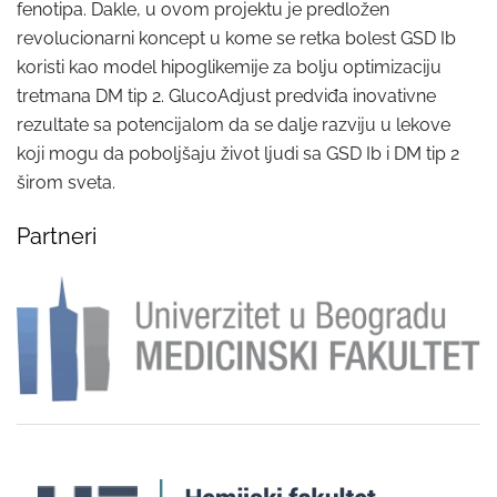
fenotipa. Dakle, u ovom projektu je predložen
revolucionarni koncept u kome se retka bolest GSD Ib
koristi kao model hipoglikemije za bolju optimizaciju
tretmana DM tip 2. GlucoAdjust predviđa inovativne
rezultate sa potencijalom da se dalje razviju u lekove
koji mogu da poboljšaju život ljudi sa GSD Ib i DM tip 2
širom sveta.
Partneri