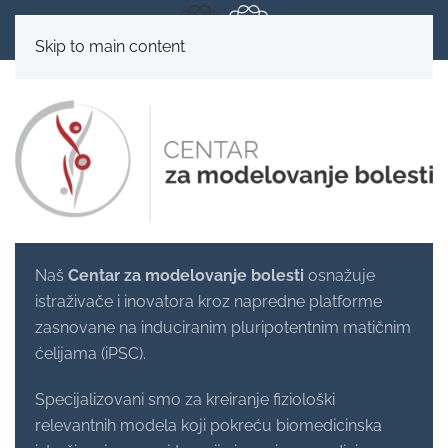
Skip to main content
Naš
Centar za modelovanje bolesti
osnažuje
istraživače i inovatora kroz napredne platforme
zasnovane na induciranim pluripotentnim matičnim
ćelijama (iPSC).
Specijalizovani smo za kreiranje fiziološki
relevantnih modela koji pokreću biomedicinska