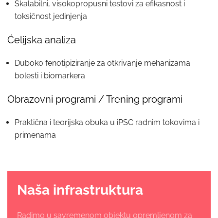
Skalabilni, visokopropusni testovi za efikasnost i
toksičnost jedinjenja
Ćelijska analiza
Duboko fenotipiziranje za otkrivanje mehanizama
bolesti i biomarkera
Obrazovni programi / Trening programi
Praktična i teorijska obuka u iPSC radnim tokovima i
primenama
Naša infrastruktura
Radimo u savremenom objektu opremljenom za