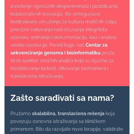
izvođenje rigoroznih eksperimenata i podsticanje
kolaborativnih inovacija, što omogućava
kontrolisano okruženje za kulturu matičnih ćelija,
precizno rukovanje radi očuvanja integriteta
uzoraka, snimanje i dokumentaciju, kao i analizu
visoke rezolucije. Pored toga, naš
Centar za
sekvenciranje genoma i bioinformatiku
pruža
širok spektar omičkih analiza koje su ključne za
modelovanje bolesti, otkrivanje biomarkera i
translaciona istraživanja.
Zašto sarađivati sa nama?
Pružamo
skalabilna, translaciona rešenja
koja
povezuju osnovna istraživanja sa kliničkom
primenom. Bilo da razvijate nove terapije, validirate