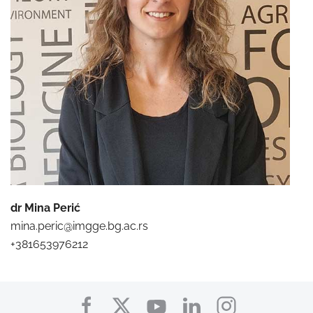
dr Mina Perić
mina.peric@imgge.bg.ac.rs
+381653976212