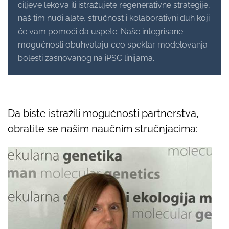
ciljeve lekova ili istražujete regenerativne strategije,
naš tim nudi alate, stručnost i kolaborativni duh koji
će vam pomoći da uspete. Naše integrisane
mogućnosti obuhvataju ceo spektar modelovanja
bolesti zasnovanog na iPSC linijama.
Da biste istražili mogućnosti partnerstva,
obratite se našim naučnim stručnjacima: