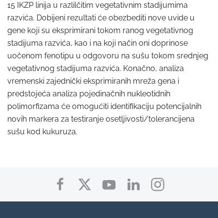
15 IKZP linija u razlilčitim vegetativnim stadijumima
razvića. Dobijeni rezultati će obezbediti nove uvide u
gene koji su eksprimirani tokom ranog vegetativnog
stadijuma razvića, kao i na koji način oni doprinose
uočenom fenotipu u odgovoru na sušu tokom srednjeg
vegetativnog stadijuma razvića. Konačno, analiza
vremenski zajednički eksprimiranih mreža gena i
predstojeća analiza pojedinačnih nukleotidnih
polimorfizama će omogućiti identifikaciju potencijalnih
novih markera za testiranje osetljivosti/tolerancijena
sušu kod kukuruza.