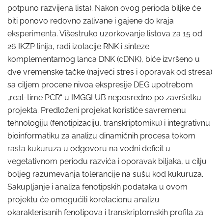
potpuno razvijena lista). Nakon ovog perioda biljke će
biti ponovo redovno zalivane i gajene do kraja
eksperimenta. Višestruko uzorkovanje listova za 15 od
26 IKZP linija, radi izolacije RNK i sinteze
komplementarnog lanca DNK (cDNK), biće izvršeno u
dve vremenske tačke (najveći stres i oporavak od stresa)
sa ciljem procene nivoa ekspresije DEG upotrebom
„real-time PCR“ u IMGGI UB neposredno po završetku
projekta. Predloženi projekat koristiće savremenu
tehnologiju (fenotipizaciju, transkriptomiku) i integrativnu
bioinformatiku za analizu dinamičnih procesa tokom
rasta kukuruza u odgovoru na vodni deficit u
vegetativnom periodu razvića i oporavak biljaka, u cilju
boljeg razumevanja tolerancije na sušu kod kukuruza.
Sakupljanje i analiza fenotipskih podataka u ovom
projektu će omogućiti korelacionu analizu
okarakterisanih fenotipova i transkriptomskih profila za