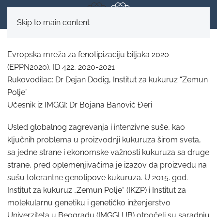
Skip to main content
Evropska mreža za fenotipizaciju biljaka 2020
(EPPN2020), ID 422, 2020-2021
Rukovodilac: Dr Dejan Dodig, Institut za kukuruz “Zemun
Polje”
Učesnik iz IMGGI: Dr Bojana Banović Đeri
Usled globalnog zagrevanja i intenzivne suše, kao
ključnih problema u proizvodnji kukuruza širom sveta,
sa jedne strane i ekonomske važnosti kukuruza sa druge
strane, pred oplemenjivačima je izazov da proizvedu na
sušu tolerantne genotipove kukuruza. U 2015. god.
Institut za kukuruz „Zemun Polje“ (IKZP) i Institut za
molekularnu genetiku i genetičko inženjerstvo
Univerziteta u Beogradu (IMGGI UB) otpočeli su saradnju