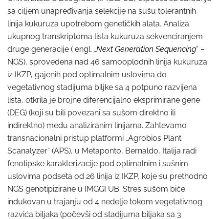
sa ciljem unapređivanja selekcije na sušu tolerantnih
linija kukuruza upotrebom genetičkih alata. Analiza
ukupnog transkriptoma lista kukuruza sekvenciranjem
druge generacije ( engl. „
Next Generation Sequencing
“ –
NGS), sprovedena nad 46 samooplodnih linija kukuruza
iz IKZP, gajenih pod optimalnim uslovima do
vegetativnog stadijuma biljke sa 4 potpuno razvijena
lista, otkrila je brojne diferencijalno eksprimirane gene
(DEG) (koji su bili povezani sa sušom direktno ili
indirektno) među analiziranim linijama. Zahtevamo
transnacionalni pristup platformi „Agrobios Plant
Scanalyzer“ (APS), u Metaponto, Bernaldo, Italija radi
fenotipske karakterizacije pod optimalnim i sušnim
uslovima podseta od 26 linija iz IKZP, koje su prethodno
NGS genotipizirane u IMGGI UB. Stres sušom biće
indukovan u trajanju od 4 nedelje tokom vegetativnog
razvića biljaka (počevši od stadijuma biljaka sa 3