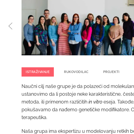
ISTRAŽIVANJE
RUKOVODILAC
PROJEKTI
Naučni cilj naše grupe je da polazeći od molekularn
ustanovimo da li postoje neke karakteristične, čest
metoda, ili primenom različitih
in vitro
eseja. Takođe,
pokušavamo da nađemo genetičke modifikatore. Otkri
terapeutika.
Naša grupa ima ekspertizu u modelovanju retkih b