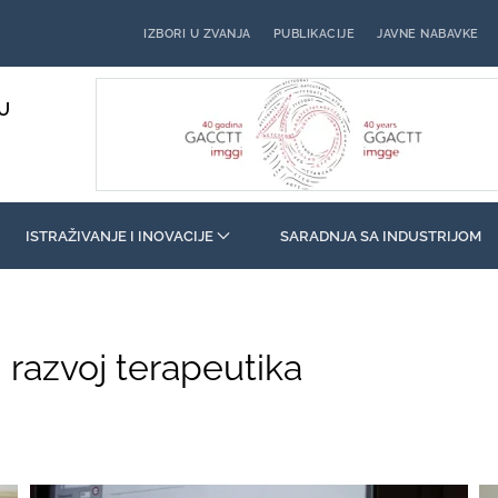
IZBORI U ZVANJA
PUBLIKACIJE
JAVNE NABAVKE
U
ISTRAŽIVANJE I INOVACIJE
SARADNJA SA INDUSTRIJOM
 i razvoj terapeutika