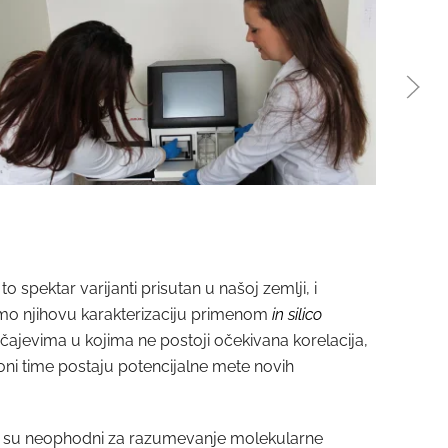
spektar varijanti prisutan u našoj zemlji, i
dimo njihovu karakterizaciju primenom
in silico
učajevima u kojima ne postoji očekivana korelacija,
oni time postaju potencijalne mete novih
mo su neophodni za razumevanje molekularne