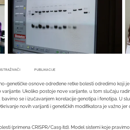
ISTRAŽIVAČI
PUBLIKACIJE
o-genetičke osnove određene retke bolesti odredimo koji je to 
e varijante. Ukoliko postoje nove varijante, u tom slučaju ra
 bavimo se i izučavanjem korelacije genotipa i fenotipa. U sl
vanje novih varijanti i genetičkih modifikatora je važno jer 
olesti (primena CRISPR/Cas9 itd). Model sistemi koje pravi