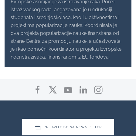
Evropske asocijacije za istraživanje raka. Pored
istraživačkog rada, angažovana je u edukaciji
studenata i srednjoškolaca, kao i u aktivnostima i
projektima popularizacije nauke. Koordinisala je
dva projekta popularizacije nauke finansirana od
strane Centra za promociju nauke, a učestvovala
je i kao pomoćni koordinator u projektu Evropske
noći istraživača, finansiranom iz EU fondova.
PRIJAVITE SE NA NEWSLETTER