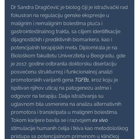
Dr Sandra Dragičević je biolog čiji je istraživački rad
fokusiran na regulaciju genske ekspresije u
malignim i nemalignim bolestima pluća i
gastrointestinalnog trakta, sa ciljem identifikacije
dijagnostičkih i prediktivnih biomarkera, kao i
potencijalnih terapijskih meta. Diplomirala je na
Biološkom fakultetu Univerziteta u Beogradu, gde
je 2017. godine odbranila doktorsku disertaciju
posvećenu strukturnoj i funkcionalnoj analizi
promotorskih varijanti gena
TGFB1
, kroz koju je
ispitivan njihov uticaj na patogenezu astme i
odgovor na terapiju. Dalja istraživanja su
uglavnom bila usmerena na analizu alternativnih
promotora i transkripata u malignim bolestima.
Tokom karijere bavila se i razvojem
ex vivo
stimulacije humanih ćelija i tkiva kao metodološkog
pristupa sa potencijalnom primenom u kliničkoj