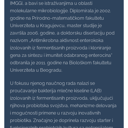
IMGGI, a bavi se istraživanjima u oblasti
molekularne mikrobiologije. Diplomirala je 2002.
godine na Prirodno-matematičkom fakultetu
Univerziteta u Kragujevcu, master studije je
završila 2006. godine, a doktorsku disertaciju pod
nazivom „Antimikrobna aktivnost enterokoka
izolovanih iz fermentisanih proizvoda i kloniranje
gena za sintezu i imunitet odabranog enterocina“
odbranila je 2011. godine na Biološkom fakultetu
Univerziteta u Beogradu.
U fokusu njenog naučnog rada nalazi se
proučavanje bakterija mlečne kiseline (LAB)
izolovanih iz fermentisanih proizvoda, uključujući
njihova probiotska svojstva, mehanizme delovanja
i mogućnosti primene u razvoju inovativnih
probiotika. Značajno je doprinela razvoju starter i
funkcionalnih probiotskih kultura sa potencijalom