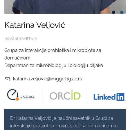
Katarina Veljović
NAUČNI SAVETNIK
Grupa za interakcije probiotika i mikrobiote sa
domaćinom
Departman za mikrobiologiju i biologiju biljaka
katarina.veljovic@imgge.bg.ac.rs
Dr Katarina Veljović je naučni savetnik u Grupi za
interakcije probiotika i mikrobiote sa domaćinom u