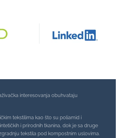
traživačka interesovanja obuhvataju
ičkim tekstilima kao što su poliamid i
etičkih i prirodnih tkanina, dok je sa druge
zgradnju tekstila pod kompostnim uslovima.