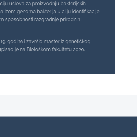
aciju uslova za proizvodnju bakterijskih
alizom genoma bakterija u cilju identifikacije
jem sposobnosti razgradnje prirodnih i
19. godine i završio master iz genetičkog
 upisao je na Biološkom fakultetu 2020.