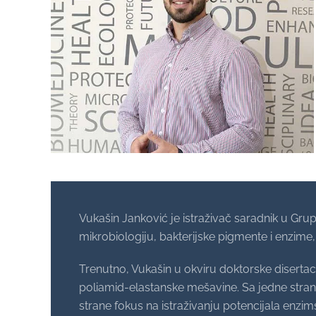
Vukašin Janković je istraživač saradnik u Gru
mikrobiologiju, bakterijske pigmente i enzime,
Trenutno, Vukašin u okviru doktorske disertacij
poliamid-elastanske mešavine. Sa jedne strane,
strane fokus na istraživanju potencijala enzims