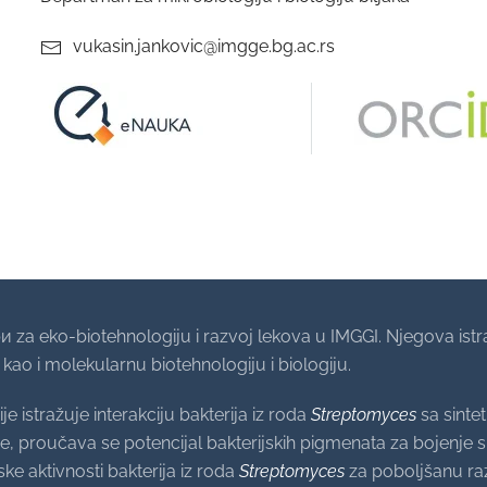
vukasin.jankovic@imgge.bg.ac.rs
pи za eko-biotehnologiju i razvoj lekova u IMGGI. Njegova is
 kao i molekularnu biotehnologiju i biologiju.
e istražuje interakciju bakterija iz roda
Streptomyces
sa sintet
 proučava se potencijal bakterijskih pigmenata za bojenje sint
ke aktivnosti bakterija iz roda
Streptomyces
za poboljšanu ra