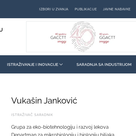
IZBORI U ZVANJA
PUBLIKACIJE
JAVNE NABAVKE
U
ISTRAŽIVANJE I INOVACIJE
SARADNJA SA INDUSTRIJOM
Vukašin Janković
ISTRAŽIVAČ SARADNIK
Grupa za eko-biotehnologiju i razvoj lekova
Departman za mikrobiologiju i biologiju biljaka