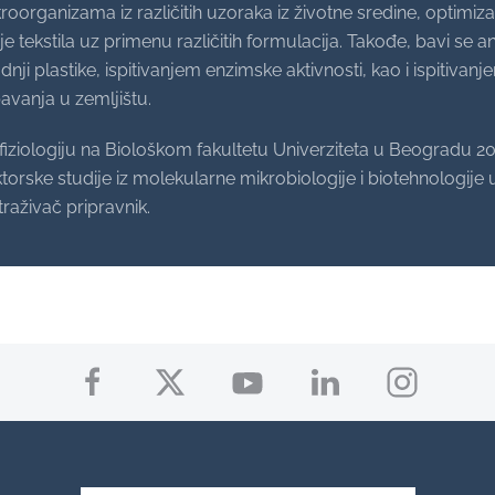
roorganizama iz različitih uzoraka iz životne sredine, optimiz
 tekstila uz primenu različitih formulacija. Takođe, bavi se an
nji plastike, ispitivanjem enzimske aktivnosti, kao i ispitivan
avanja u zemljištu.
fiziologiju na Biološkom fakultetu Univerziteta u Beogradu 20
ktorske studije iz molekularne mikrobiologije i biotehnologije
traživač pripravnik.