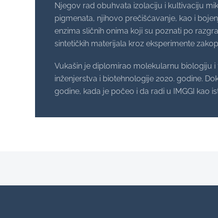
Njegov rad obuhvata izolaciju i kultivaciju mik
pigmenata, njihovo prečišćavanje, kao i bojenje
enzima sličnih onima koji su poznati po razgrad
sintetičkih materijala kroz eksperimente zakop
Vukašin je diplomirao molekularnu biologiju i 
inženjerstva i biotehnologije 2020. godine. Do
godine, kada je počeo i da radi u IMGGI kao is