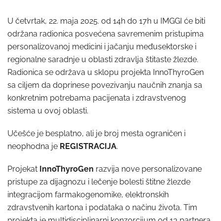
U četvrtak, 22. maja 2025. od 14h do 17h u IMGGI će biti
održana radionica posvećena savremenim pristupima
personalizovanoj medicini i jačanju međusektorske i
regionalne saradnje u oblasti zdravlja štitaste žlezde.
Radionica se održava u sklopu projekta InnoThyroGen
sa ciljem da doprinese povezivanju naučnih znanja sa
konkretnim potrebama pacijenata i zdravstvenog
sistema u ovoj oblasti.
Učešće je besplatno, ali je broj mesta ograničen i
neophodna je
REGISTRACIJA
.
Projekat
InnoThyroGen
razvija nove personalizovane
pristupe za dijagnozu i lečenje bolesti štitne žlezde
integracijom farmakogenomike, elektronskih
zdravstvenih kartona i podataka o načinu života. Tim
projekta je multidisciplinarni konzorcijum od 13 partnera