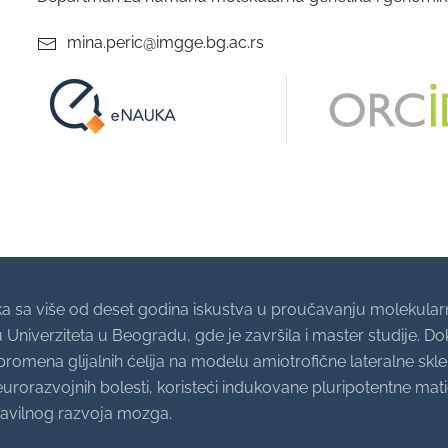
mina.peric@imgge.bg.ac.rs
nauka sa više od deset godina iskustva u proučavanju moleku
 Univerziteta u Beogradu, gde je završila i master studije. Dok
romena glijalnih ćelija na modelu amiotrofične lateralne skl
orazvojnih bolesti, koristeći indukovane pluripotentne mati
avilnog razvoja mozga.