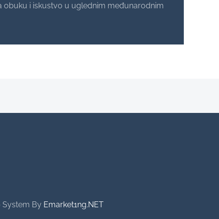
cala obuku i iskustvo u uglednim međunarodnim
eb System By
Emarket1ng.NET