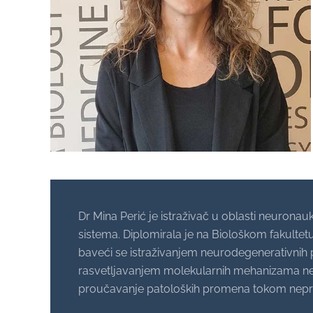
Dr Mina Perić je istraživač u oblasti neuro
sistema. Diplomirala je na Biološkom fakultetu
baveći se istraživanjem neurodegenerativnih p
rasvetljavanjem molekularnih mehanizama neur
proučavanje patoloških promena tokom nepr