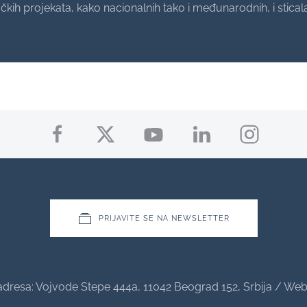
ačkih projekata, kako nacionalnih tako i međunarodnih, i sti
PRIJAVITE SE NA NEWSLETTER
adresa: Vojvode Stepe 444a, 11042 Beograd 152, Srbija / W