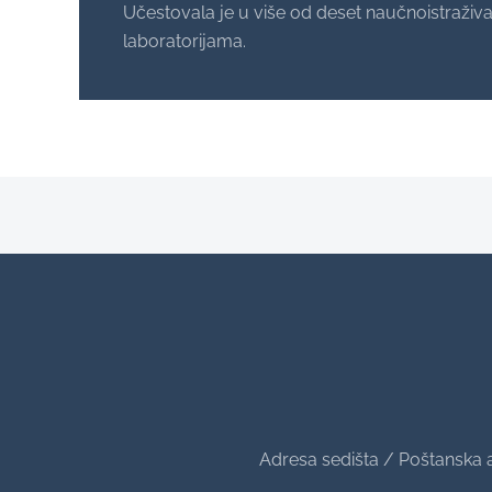
Učestovala je u više od deset naučnoistraživ
laboratorijama.
Adresa sedišta / Poštanska 