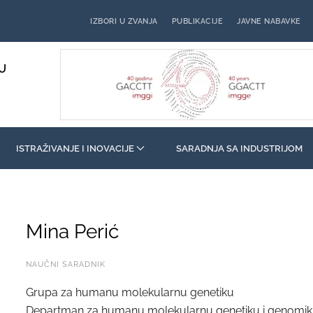
IZBORI U ZVANJA
PUBLIKACIJE
JAVNE NABAVKE
U
ISTRAŽIVANJE I INOVACIJE
SARADNJA SA INDUSTRIJOM
Mina Perić
NAUČNI SARADNIK
Grupa za humanu molekularnu genetiku
Departman za humanu molekularnu genetiku i genomi