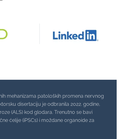
larnih mehanizama patoloških promena nervnog
torsku disertaciju je odbranila 2022. godine,
eroze (ALS) kod glodara. Trenutno se bavi
čne ćelije (iPSCs) i moždane organoide za