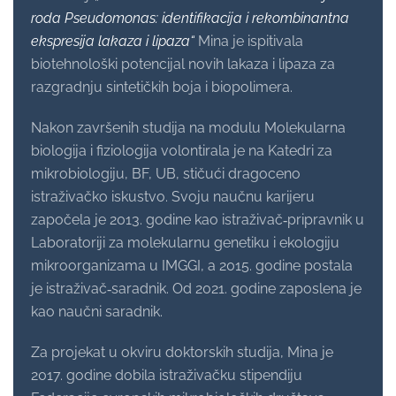
roda
Pseudomonas
: identifikacija i rekombinantna
ekspresija lakaza i lipaza“
Mina je ispitivala
biotehnološki potencijal novih lakaza i lipaza za
razgradnju sintetičkih boja i biopolimera.
Nakon završenih studija na modulu Molekularna
biologija i fiziologija volontirala je na Katedri za
mikrobiologiju, BF, UB, stičući dragoceno
istraživačko iskustvo. Svoju naučnu karijeru
započela je 2013. godine kao istraživač‑pripravnik u
Laboratoriji za molekularnu genetiku i ekologiju
mikroorganizama u IMGGI, a 2015. godine postala
je istraživač‑saradnik. Od 2021. godine zaposlena je
kao naučni saradnik.
Za projekat u okviru doktorskih studija, Mina je
2017. godine dobila istraživačku stipendiju