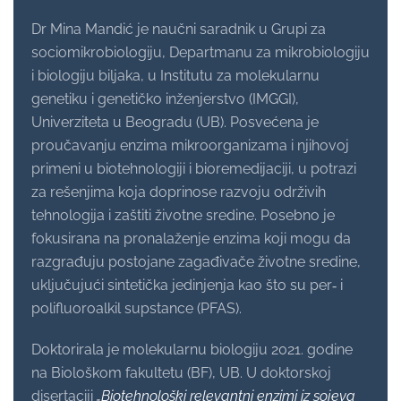
Dr Mina Mandić je naučni saradnik u Grupi za
sociomikrobiologiju, Departmanu za mikrobiologiju
i biologiju biljaka, u Institutu za molekularnu
genetiku i genetičko inženjerstvo (IMGGI),
Univerziteta u Beogradu (UB). Posvećena je
proučavanju enzima mikroorganizama i njihovoj
primeni u biotehnologiji i bioremedijaciji, u potrazi
za rešenjima koja doprinose razvoju održivih
tehnologija i zaštiti životne sredine. Posebno je
fokusirana na pronalaženje enzima koji mogu da
razgrađuju postojane zagađivače životne sredine,
uključujući sintetička jedinjenja kao što su per‑ i
polifluoroalkil supstance (PFAS).
Doktorirala je molekularnu biologiju 2021. godine
na Biološkom fakultetu (BF), UB. U doktorskoj
disertaciji
„Biotehnološki relevantni enzimi iz sojeva