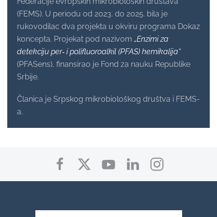
Federacije evropskih mikrobioloških društava
(FEMS). U periodu od 2023. do 2025. bila je
rukovodilac dva projekta u okviru programa Dokaz
koncepta. Projekat pod nazivom
„Enzimi za
detekciju per‑ i polifluoroalkil (PFAS) hemikalija“
(PFASens), finansirao je Fond za nauku Republike
Srbije.
Članica je Srpskog mikrobiološkog društva i FEMS-
a.