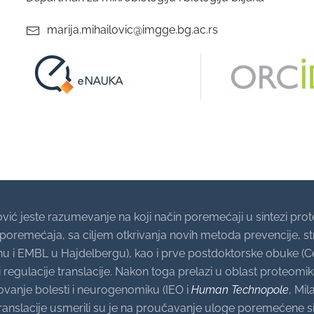
marija.mihailovic@imgge.bg.ac.rs
ović jeste razumevanje na koji način poremećaji u sintezi p
h poremećaja, sa ciljem otkrivanja novih metoda prevencije, st
lanu i EMBL u Hajdelbergu), kao i prve postdoktorske obuke 
 regulacije translacije. Nakon toga prelazi u oblast proteomike
lovanje bolesti i neurogenomiku (IEO i
Human Technopole
, Mi
 translacije usmerili su je na proučavanje uloge poremećene s