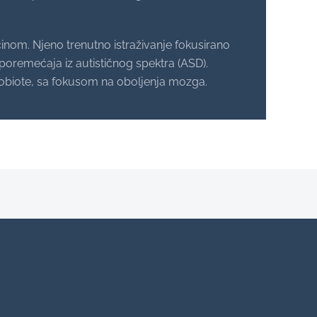
ćinom. Njeno trenutno istraživanje fokusirano
 poremećaja iz autističnog spektra (ASD).
krobiote, sa fokusom na oboljenja mozga.