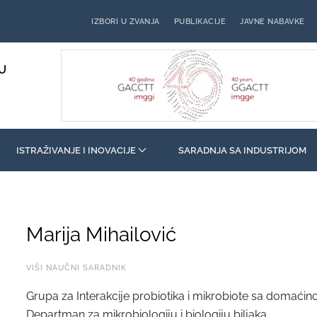
IZBORI U ZVANJA
PUBLIKACIJE
JAVNE NABAVKE
U
ISTRAŽIVANJE I INOVACIJE
SARADNJA SA INDUSTRIJOM
Marija Mihailović
VIŠI NAUČNI SARADNIK
Grupa za Interakcije probiotika i mikrobiote sa domaći
Departman za mikrobiologiju i biologiju biljaka