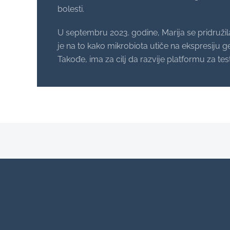
bolesti.
U septembru 2023. godine, Marija se pridružila
je na to kako mikrobiota utiče na ekspresiju g
Takođe, ima za cilj da razvije platformu za t