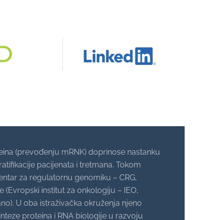
roteina (prevođenju mRNK) doprinose nastanku
ratifikacije pacijenata i tretmana. Tokom
(Centar za regulatornu genomiku – CRG,
 (Evropski institut za onkologiju – IEO,
lano). U oba istraživačka okruženja njeno
inteze proteina i RNA biologije u razvoju