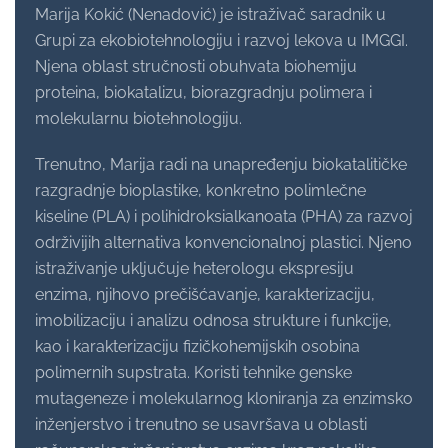
Marija Kokić (Nenadović) je istraživač saradnik u
Grupi za ekobiotehnologiju i razvoj lekova u IMGGI.
Njena oblast stručnosti obuhvata biohemiju
proteina, biokatalizu, biorazgradnju polimera i
molekularnu biotehnologiju.
Trenutno, Marija radi na unapređenju biokatalitičke
razgradnje bioplastike, konkretno polimlečne
kiseline (PLA) i polihidroksialkanoata (PHA) za razvoj
održivijih alternativa konvencionalnoj plastici. Njeno
istraživanje uključuje heterologu ekspresiju
enzima, njihovo prečišćavanje, karakterizaciju,
imobilizaciju i analizu odnosa strukture i funkcije,
kao i karakterizaciju fizičkohemijskih osobina
polimernih supstrata. Koristi tehnike genske
mutageneze i molekularnog kloniranja za enzimsko
inženjerstvo i trenutno se usavršava u oblasti