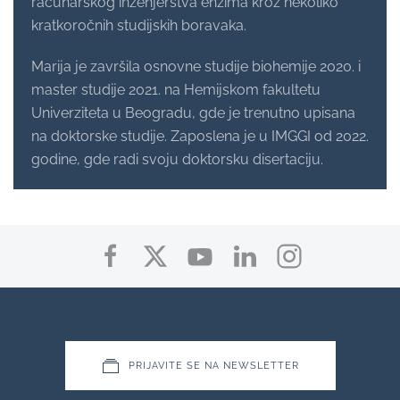
računarskog inženjerstva enzima kroz nekoliko
kratkoročnih studijskih boravaka.
Marija je završila osnovne studije biohemije 2020. i
master studije 2021. na Hemijskom fakultetu
Univerziteta u Beogradu, gde je trenutno upisana
na doktorske studije. Zaposlena je u IMGGI od 2022.
godine, gde radi svoju doktorsku disertaciju.
PRIJAVITE SE NA NEWSLETTER