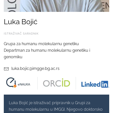
Luka Bojić
ISTRAŽIVAČ SARADNIK
Grupa za humanu molekularnu genetiku
Departman za humanu molekularnu genetiku i
genomiku
luka.bojic@imgge.bg.ac.rs
Luka Bojić je istraživač pripravnik u Grupi za
humanu molekularnu u IMGGI. Njegovo doktorsko