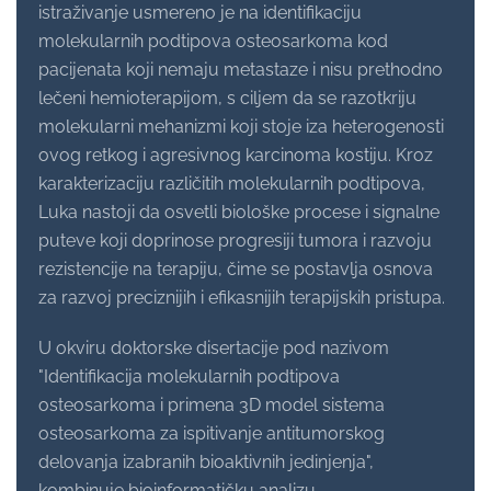
istraživanje usmereno je na identifikaciju
molekularnih podtipova osteosarkoma kod
pacijenata koji nemaju metastaze i nisu prethodno
lečeni hemioterapijom, s ciljem da se razotkriju
molekularni mehanizmi koji stoje iza heterogenosti
ovog retkog i agresivnog karcinoma kostiju. Kroz
karakterizaciju različitih molekularnih podtipova,
Luka nastoji da osvetli biološke procese i signalne
puteve koji doprinose progresiji tumora i razvoju
rezistencije na terapiju, čime se postavlja osnova
za razvoj preciznijih i efikasnijih terapijskih pristupa.
U okviru doktorske disertacije pod nazivom
"Identifikacija molekularnih podtipova
osteosarkoma i primena 3D model sistema
osteosarkoma za ispitivanje antitumorskog
delovanja izabranih bioaktivnih jedinjenja",
kombinuje bioinformatičku analizu