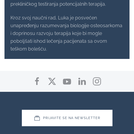
prekliničkog testiranja potencijalnih terapija.
Kroz svoj naučni rad, Luka je posvećen
unapređenju razumevanja biologije osteosarkoma
i doprinosu razvoju terapija koje bi mogle
poboljšati ishod lečenja pacijenata sa ovom
teškom bolešću.
PRIJAVITE SE NA NEWSLETTER