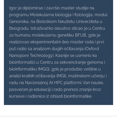
Igor je diplomirao i završio master studije na
programu Molekularna biologija i fiziologija, modul
Genomika, na Biološkom fakultetu Univerziteta u
Beogradu. Istraživačko iskustvo sticao je u Centru
za humanu molekularnu genetiku BFUB, gde je
realizovao eksperimentalni deo master rada i prvi
put radio sa analizom dugih očitavanja (Oxford
Nanopore Technology). Kasnije se usmerio ka
bioinformatici u Centru za sekvenciranje genoma i
bioinformatiku IMGGI, gde je produbio veštine u
analizi kratkih očitavanja (MGI), mašinskom učenju i
radu na Nacionalnoj AI HPC platformi. Van nauke,
posvećen je edukaciji i rado prenosi znanje kroz
kurseve i radionice iz oblasti bioinformatike.