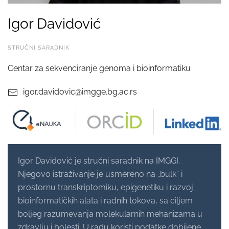
Igor Davidović
STRUČNI SARADNIK
Centar za sekvenciranje genoma i bioinformatiku
igor.davidovic@imgge.bg.ac.rs
Igor Davidović je stručni saradnik na IMGGI.
Njegovo istraživanje je usmereno na „bulk“ i
prostornu transkriptomiku, epigenetiku i razvoj
bioinformatičkih alata i radnih tokova, sa ciljem
boljeg razumevanja molekularnih mehanizama u
zdravlju i bolesti. U radu koristi podatke dobijene