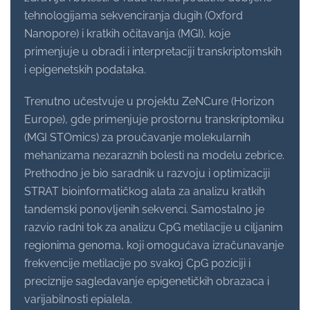
tehnologijama sekvenciranja dugih (Oxford
Nanopore) i kratkih očitavanja (MGI), koje
primenjuje u obradi i interpretaciji transkriptomskih
i epigenetskih podataka.
Trenutno učestvuje u projektu ZeNCure (Horizon
Europe), gde primenjuje prostornu transkriptomiku
(MGI STOmics) za proučavanje molekularnih
mehanizama nezaraznih bolesti na modelu zebrice.
Prethodno je bio saradnik u razvoju i optimizaciji
STRAT bioinformatičkog alata za analizu kratkih
tandemski ponovljenih sekvenci. Samostalno je
razvio radni tok za analizu CpG metilacije u ciljanim
regionima genoma, koji omogućava izračunavanje
frekvencije metilacije po svakoj CpG poziciji i
preciznije sagledavanje epigenetičkih obrazaca i
varijabilnosti epialela.