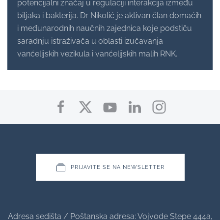
potencijalni značaj u regulaciji interakcija između
biljaka i bakterija. Dr Nikolić je aktivan član domaćih
i međunarodnih naučnih zajednica koje podstiču
saradnju istraživača u oblasti izučavanja
vanćelijskih vezikula i vanćelijskih malih RNK.
PRIJAVITE SE NA NEWSLETTER
Adresa sedišta / Poštanska adresa: Vojvode Stepe 444a,