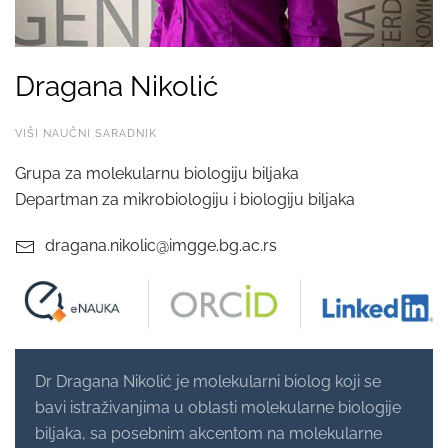
Dragana Nikolić
VIŠI NAUČNI SARADNIK
Grupa za molekularnu biologiju biljaka
Departman za mikrobiologiju i biologiju biljaka
dragana.nikolic@imgge.bg.ac.rs
Dr Dragana Nikolić je molekularni biolog koji se
bavi istraživanjima u oblasti molekularne biologije
biljaka, sa posebnim akcentom na molekularne