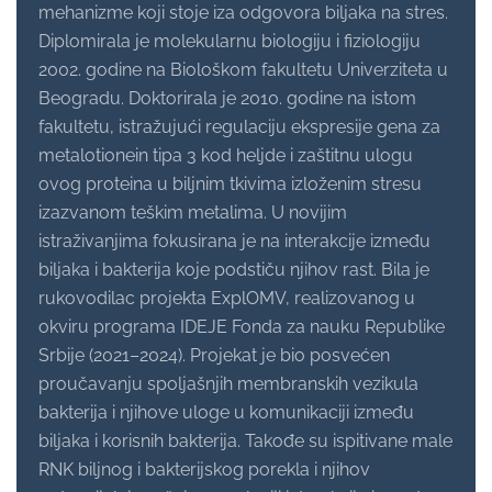
mehanizme koji stoje iza odgovora biljaka na stres.
Diplomirala je molekularnu biologiju i fiziologiju
2002. godine na Biološkom fakultetu Univerziteta u
Beogradu. Doktorirala je 2010. godine na istom
fakultetu, istražujući regulaciju ekspresije gena za
metalotionein tipa 3 kod heljde i zaštitnu ulogu
ovog proteina u biljnim tkivima izloženim stresu
izazvanom teškim metalima. U novijim
istraživanjima fokusirana je na interakcije između
biljaka i bakterija koje podstiču njihov rast. Bila je
rukovodilac projekta ExplOMV, realizovanog u
okviru programa IDEJE Fonda za nauku Republike
Srbije (2021–2024). Projekat je bio posvećen
proučavanju spoljašnjih membranskih vezikula
bakterija i njihove uloge u komunikaciji između
biljaka i korisnih bakterija. Takođe su ispitivane male
RNK biljnog i bakterijskog porekla i njihov