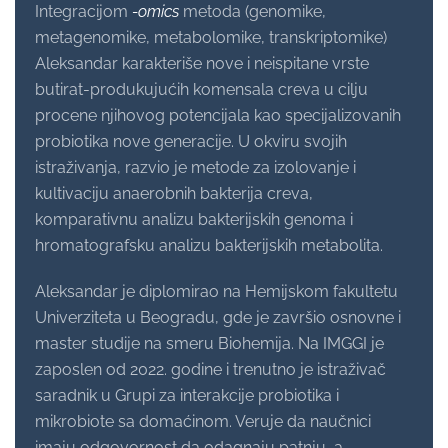
Integracijom
-omics
metoda (genomike,
metagenomike, metabolomike, transkriptomike)
Aleksandar karakteriše nove i neispitane vrste
butirat-produkujućih komensala creva u cilju
procene njihovog potencijala kao specijalizovanih
probiotika nove generacije. U okviru svojih
istraživanja, razvio je metode za izolovanje i
kultivaciju anaerobnih bakterija creva,
komparativnu analizu bakterijskih genoma i
hromatografsku analizu bakterijskih metabolita.
Aleksandar je diplomirao na Hemijskom fakultetu
Univerziteta u Beogradu, gde je završio osnovne i
master studije na smeru Biohemija. Na IMGGI je
zaposlen od 2022. godine i trenutno je istraživač
saradnik u Grupi za interakcije probiotika i
mikrobiote sa domaćinom. Veruje da naučnici
imaju odgovornost da odagnaju patnju, a