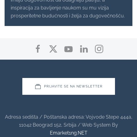
inspiracija za bavljenje naukom su mu vizija
prosperitetne budućnosti i želja za dugovečnošću.
PRIJAVITE SE NA NEWSLETTER
Adresa sedišta / Poštanska adresa: Vojvode Stepe 444a,
11042 Beograd 152, Srbija / Web System By
Emarket1ng.NET