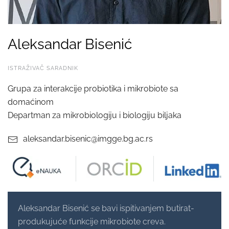
Aleksandar Bisenić
ISTRAŽIVAČ SARADNIK
Grupa za interakcije probiotika i mikrobiote sa
domaćinom
Departman za mikrobiologiju i biologiju biljaka
aleksandar.bisenic@imgge.bg.ac.rs
Aleksandar Bisenić se bavi ispitivanjem butirat-
produkujuće funkcije mikrobiote creva.