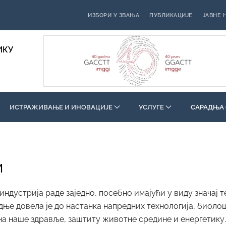
ИЗБОРИ У ЗВАЊА
ПУБЛИКАЦИЈЕ
ЈАВНЕ 
ИКУ
ИСТРАЖИВАЊЕ И ИНОВАЦИЈЕ
УСЛУГЕ
САРАДЊА 
м
индустрија раде заједно, посебно имајући у виду значај
ње довела је до настанка напредних технологија, биоло
 на наше здравље, заштиту животне средине и енергетику.