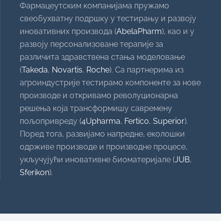
Фармацеутским компанијама пружамо
свеобухватну подршку у тестирању и развоју
иновативних производа (
AbelaPharm
), као и у
развоју персонализоване терапије за
различита здравствена стања моделовање
(
Takeda
,
Novartis
,
Roche
). Са партнерима из
агроиндустрије тестирамо компоненте за нове
производе и откривамо револуционарна
решења која трансформишу савремену
пољопривреду (
4Upharma
,
Fertico
,
Superior
).
Поред тога, развијамо напредне, еколошки
одрживе производе и производне процесе,
укључујући иновативне биоматеријале (
JUB
,
Sferikon
).