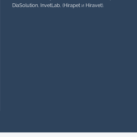
DiaSolution
,
InvetLab
, (
Hirapet
и
Hiravet
).