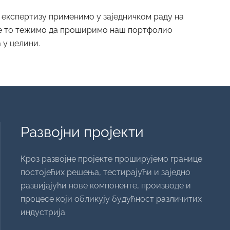
експертизу применимо у заједничком раду на
све то тежимо да проширимо наш портфолио
 у целини.
Развојни пројекти
Кроз развојне пројекте проширујемо границе
постојећих решења, тестирајући и заједно
развијајући нове компоненте, производе и
процесе који обликују будућност различитих
индустрија.