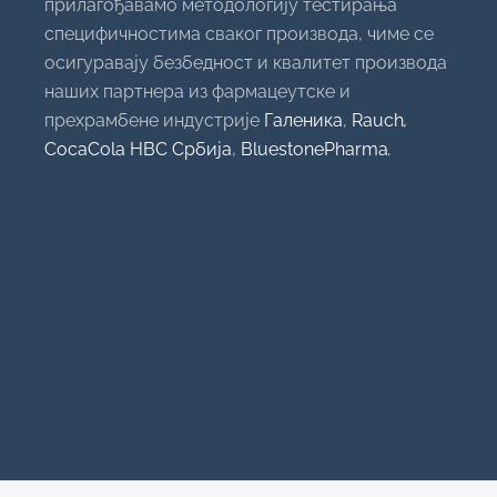
прилагођавамо методологију тестирања
специфичностима сваког производа, чиме се
осигуравају безбедност и квалитет производа
наших партнера из фармацеутске и
прехрамбене индустрије
Галеника
,
Rauch
,
CocaCola HBC Србија
,
BluestonePharma
.