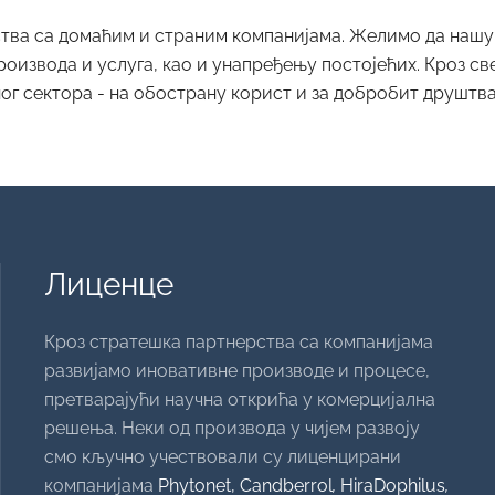
тва са домаћим и страним компанијама. Желимо да нашу 
роизвода и услуга, као и унапређењу постојећих. Кроз 
ог сектора - на обострану корист и за добробит друштва
Лиценце
Кроз стратешка партнерства са компанијама
развијамо иновативне производе и процесе,
претварајући научна открића у комерцијална
решења. Неки од производа у чијем развоју
смо кључно учествовали су лиценцирани
компанијама
Phytonet,
Candberrol
,
HiraDophilus
,