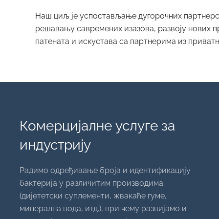
Наш циљ је успостављање дугорочних партнерс
решавању савремених изазова, развоју нових п
патената и искустава са партнерима из приватн
Комерцијалне услуге за
индустрију
Радимо одређивање броја и идентификацију
бактерија у различитим производима
(дијететски суплементи, жвакаће гуме,
минерална вода, итд.), при чему развијамо и