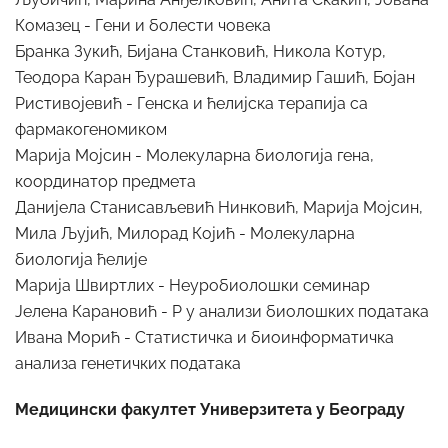
Комазец - Гени и болести човека
Бранка Зукић, Бијана Станковић, Никола Котур,
Теодора Каран Ђурашевић, Владимир Гашић, Бојан
Ристивојевић - Генска и ћелијска терапија са
фармакогеномиком
Марија Мојсин - Молекуларна биологија гена,
координатор предмета
Данијела Станисављевић Нинковић, Марија Мојсин,
Мила Љујић, Милорад Којић - Молекуларна
биологија ћелије
Марија Швиртлих - Неуробиолошки семинар
Јелена Карановић - Р у анализи биолошких података
Ивана Морић - Статистичка и биоинформатичка
анализа генетичких података
Медицински факултет Универзитета у Београду