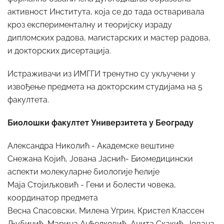
активност Института, која се до тада остваривала
кроз експерименталну и теоријску израду
дипломских радова, магистарских и мастер радова,
и докторских дисертација.
Истраживачи из ИМГГИ тренутно су укључени у
извођење предмета на докторским студијама на 5
факултета.
Биолошки факултет Универзитета у Београду
Александра Николић - Академске вештине
Снежана Којић, Јована Јаснић- Биомедицински
аспекти молекуларне биологије ћелије
Маја Стојиљковић - Гени и болести човека,
координатор предмета
Весна Спасовски, Милена Угрин, Кристел Классен
Љубичић, Марина Анђелковић, Анита Скакић, Јована