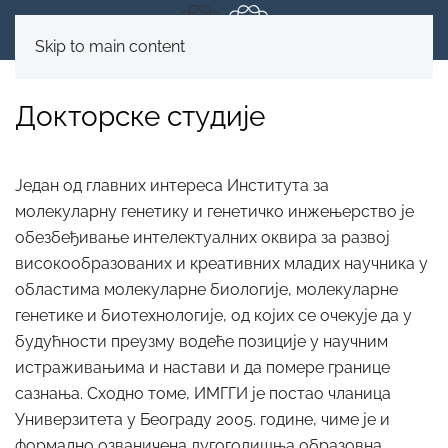
Skip to main content
Докторске студије
Један од главних интереса Института за
молекуларну генетику и генетичко инжењерство је
обезбеђивање интелектуалних оквира за развој
високообразованих и креативних младих научника у
областима молекуларне биологије, молекуларне
генетике и биотехнологије, од којих се очекује да у
будућности преузму водеће позиције у научним
истраживањима и настави и да помере границе
сазнања. Сходно томе, ИМГГИ је постао чланица
Универзитета у Београду 2005. године, чиме је и
формално озваничена дугогодишња образовна