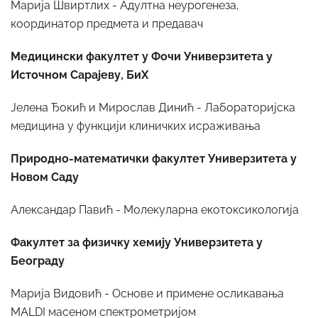
Марија Швиртлих - Адултна неурогенеза,
координатор предмета и предавач
Медицински факултет у Фочи Универзитета у
Источном Сарајеву, БиХ
Јелена Ђокић и Мирослав Динић - Лабораторијска
медицина у функцији клиничких исраживања
Природно-математички факултет Универзитета у
Новом Саду
Александар Павић - Молекуларна екотоксикологија
Факултет за физичку хемију Универзитета у
Београду
Марија Видовић - Основе и примене осликавања
MALDI масеном спектрометријом