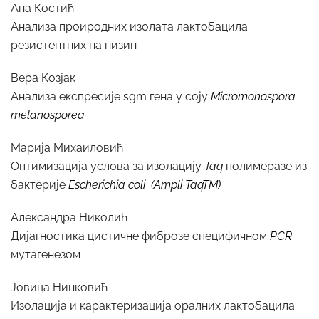
Ана Костић
Анализа проиродних изолата лактобацила
резистентних на низин
Вера Козјак
Анализа експресије sgm гена у соју
Micromonospora
melanosporea
Марија Михаиловић
Оптимизација услова за изолацију
Таq
полимеразе из
бактерије
Escherichia coli
(Ampli TaqTM)
Александра Николић
Дијагностика цистичне фиброзе специфичном
PCR
мутагенезом
Јовица Нинковић
Изолација и карактеризација оралних лактобацила