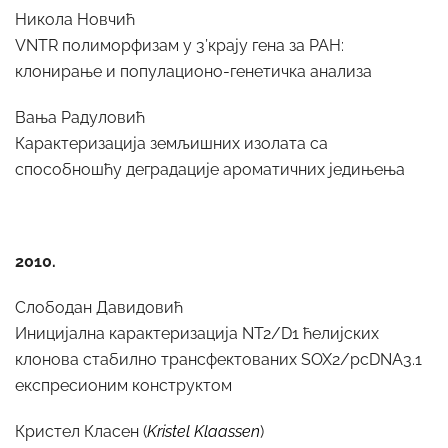
Никола Новчић
VNTR полиморфизам у 3’крају гена за PAH:
клонирање и популационо-генетичка анализа
Вања Радуловић
Карактеризација земљишних изолата са
способношћу деградације ароматичних једињења
2010.
Слободан Давидовић
Иницијална карактеризација NT2/D1 ћелијских
клонова стабилно трансфектованих SOX2/pcDNA3.1
експресионим конструктом
Кристел Класен (
Kristel Klaassen
)