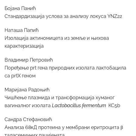
Бојана Панић
Стандардизација услова за анализу локуса YNZ22
Наташа Папић
Изолација актиномицета из земље и њихова
карактеризација
Владимир Петровић
Поређење prt гена природних изолата лактобацила
са prtХ геном
Маријана Радоњић
Чишћење плазмида и трансформација хуманог
вагиналног изолата
Lactobacillus fermentum
KC5b
Сандра Стефановић
Анализа 68кД протеина у мембрани еритроцита β
таласемичних пацијената