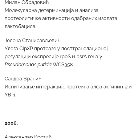
Милан Обрадовић
Молекуларна детерминација и анализа
протеолитичке активности одабраних изолата
лактобацила
Јелена Станисављевић
Улога ClpXP протеазе у посттранслационој
регулацији експресије rpoS и psrA гена у
Pseudomonas putida
WCS358
Сандра Вранић
Испитивање интеракције протеина алфа актинин-2 и
YB-1
2006.
Александар Крстић