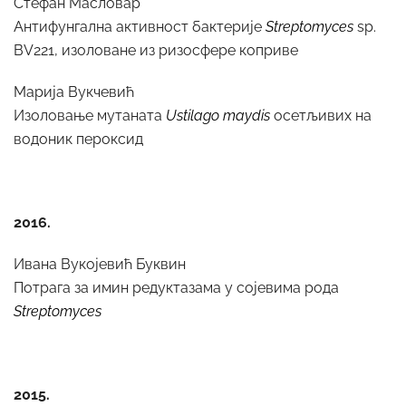
Стефан Масловар
Антифунгална активност бактерије
Streptomyces
sp.
BV221, изоловане из ризосфере коприве
Марија Вукчевић
Изоловање мутаната
Ustilago maydis
осетљивих на
водоник пероксид
2016.
Ивана Вукојевић Буквин
Потрага за имин редуктазама у сојевима рода
Streptomyces
2015.