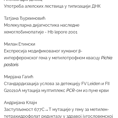
Употреба алелских лествица у типизацији ДНК
Татјана Ђуреиновић
Молекуларна дијагностика наследне
хемоглобинопатије - Hb lepore 2001
Милан Етински
Експресија модификованог хуманог β-
интерферонског гена у метилотрофном квасцу
Pichia
pastoris
Мирјана Гагић
Стандардизација услова за детекцију FV Leiden и FII
G20210A мутација мултиплекс
PCR
-ом из пуне крви
Андријана Клајн
Заступљеност 677C→T мутације у гену за метилен-
тетрахидрофолат редуктазу у здравој југословенској