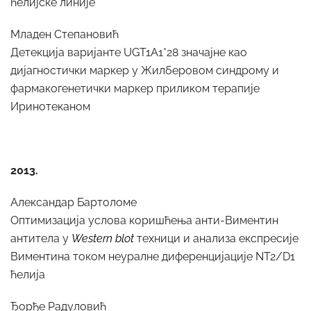
ћелијске линије
Младен Степановић
Детекција варијанте UGT1A1*28 значајне као
дијагностички маркер у Жилберовом синдрому и
фармакогенетички маркер приликом терапије
Иринотеканом
2013.
Александар Бартоломе
Оптимизација услова коришћења анти-Виментин
антитела у
Western blot
техници и анализа експресије
Виментина током неуралне диференцијације NT2/D1
ћелија
Ђорђе Радуловић