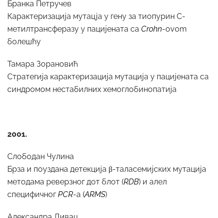
Бранка Петручев
Карактеризација мутацја у гену за тиопурин С-
метилтрансферазу у пацијената са
Crohn
-ovom
болешћу
Тамара Зорановић
Стратегија карактеризација мутација у пацијената са
синдромом нестабилних хемоглобинопатија
2001.
Слободан Чулина
Брза и поуздана детекција β-таласемијских мутација
методама реверзног дот блот (
RDB
) и алел
специфичног
PCR
-a (
ARMS
)
Александра Дивац