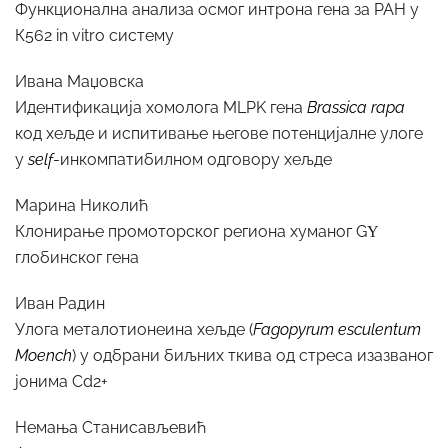
Функционална анализа осмог интрона гена за PAH у
К562 in vitro систему
Ивана Маџовска
Идентификација хомолога MLPK гена
Brassica rapa
код хељде и испитивање његове потенцијалне улоге
у
self
-инкомпатибилном одговору хељде
Марина Николић
Клонирање промоторског региона хуманог GΥ
глобинског гена
Иван Радин
Улога металотионеина хељде (
Fagopyrum esculentum
Moench
) у одбрани биљних ткива од стреса изазваног
јонима Cd2+
Немања Станисављевић