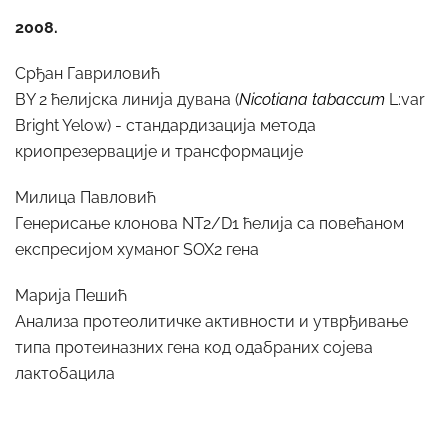
2008.
Срђан Гавриловић
BY 2 ћелијска линија дувана (
Nicotiana tabaccum
L:var
Bright Yelow) - стандардизација метода
криопрезервације и трансформације
Милица Павловић
Генерисање клонова NT2/D1 ћелија са повећаном
експресијом хуманог SOX2 гена
Марија Пешић
Анализа протеолитичке активности и утврђивање
типа протеиназних гена код одабраних сојева
лактобацила