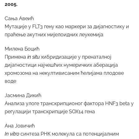
2005.
Сања Авеић
Мутације у FLT3 гену као маркери за дијагностику и
праћење акутних мијелоидних леукемија
Милена Боцић
Примена
in situ
хибридизације у пренаталној
дијагностици најчешћих нумеричких аберација
хромозома на некултивисаним ћелијама плодове
воде
Јасмина Дикић
Анализа улоге транскрипционог фактора HNF3 beta у
регулацији транскрипције SOX14 гена
Ана Јовичић
In vitro
синтеза РНК молекула са потенцијалним