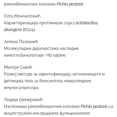
рекомбинантних клонова
Pichia pastoris
Олга Момчиловић
Карактеризација протеиназе соја
Lactobacillus
divergens
BG742
Јелена Познанић
Молекуларна дијагностика наследне
хемоглобинопатије- Hb sabine
Милоје Савић
Развој методе за идентификацију актиномицета и
детекција гена за биосинтезу макролидних
имуносупресора
Лидија Шенеровић
Изоловање рекомбинантних клонова
Pichia pastoris
са
вишеструким инсерцијама функционалног