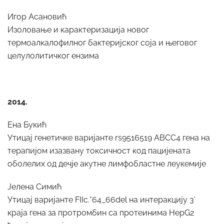
Игор Асановић
Изоловање и карактеризација новог
термоалкалофилног бактеријског соја и његовог
целулолитичког ензима
2014.
Ена Букић
Утицај генетичке варијанте rs9516519 ABCC4 гена на
терапијом изазвану токсичност код пацијената
оболелих од дечје акутне лимфобластне леукемије
Јелена Симић
Утицај варијанте FIIc.*64_66del на интеракцију 3’
краја гена за протромбин са протеинима HepG2