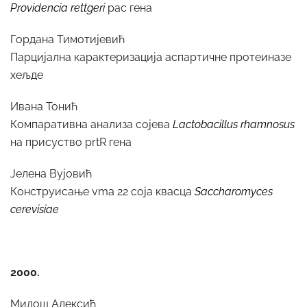
Providencia rettgeri
pac гена
Гордана Тимотијевић
Парцијална карактеризација аспартичне протеиназе
хељде
Ивана Тонић
Компаративна анализа сојева
Lactobacillus rhamnosus
на присуство prtR гена
Јелена Вујовић
Конструисање vma 22 соја квасца
Saccharomyces
cerevisiae
2000.
Милош Алексић