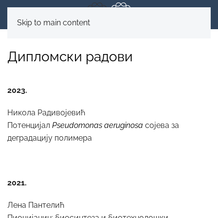
Skip to main content
Дипломски радови
2023.
Никола Радивојевић
Потенцијал
Pseudomonas aeruginosa
сојева за
деградацију полимера
2021.
Лена Пантелић
Пиоцијанин: биосинтеза и биотехнолошки