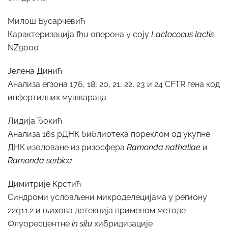
Милош Бусарчевић
Карактеризација fhu оперона у соју
Lactococus lactis
NZ9000
Јелена Динић
Анализа егзона 17б, 18, 20, 21, 22, 23 и 24 CFTR гена код
инфертилних мушкараца
Лидија Ђокић
Анализа 16s рДНК библиотека пореклом од укупне
ДНК изоловане из ризосфера
Ramonda nathaliae
и
Ramonda serbica
Димитрије Крстић
Синдроми условљени микроделецијама у региону
22q11.2 и њихова детекција применом методе
Флуоресцентне
in situ
хибридизације