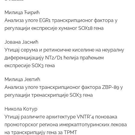
Милица Ћирић
Анализа улоге EGR1 транскрипционог фактора у
регулацији експресије хуманог SOX18 гена
Јована Јаснић
Утицај серума и ретиноичне киселине на неуралну
диференцијацију NT2/D1 ћелија праћењем
експресије SOX3 гена
Милица Јевтић
Анализа улоге транскрипционог фактора ZBP-89 у
регулацији тренаскрипције SOX3 гена
Никола Котур
Утицај различите архитектуре VNTR*4 поновака
промоторског региона имеркаптопуринских лекова
на транскрипцију гена за TPMT