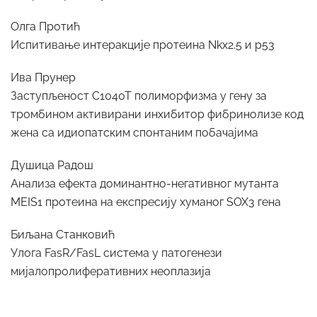
Олга Протић
Испитивање интеракције протеина Nkx2.5 и p53
Ива Прунер
Заступљеност C1040T полиморфизма у гену за
тромбином активирани инхибитор фибринолизе код
жена са идиопатским спонтаним побачајима
Душица Радош
Анализа ефекта доминантно-негативног мутанта
MEIS1 протеина на експресију хуманог SOX3 гена
Биљана Станковић
Улога FasR/FasL система у патогенези
мијалопролиферативних неоплазија