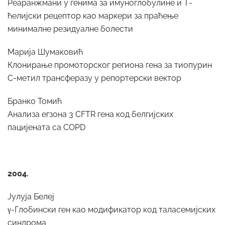
Реаранжмани у генима за имуноглобулине и Т-
ћелијски рецептор као маркери за праћење
минималне резидуалне болести
Марија Шумаковић
Клонирање промоторског региона гена за тиопурин
С-метил трансферазу у репортерски вектор
Бранко Томић
Анализа егзона 3 CFTR гена код белгијских
пацијената са COPD
2004.
Јулуја Белеј
γ-Глобински ген као модификатор код таласемијских
синдрома