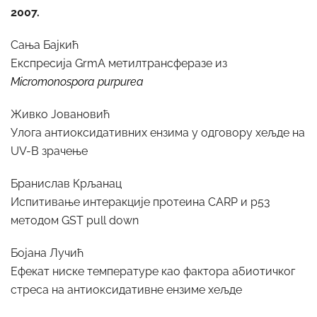
2007.
Сања Бајкић
Експресија GrmA метилтрансферазе из
Micromonospora purpurea
Живко Јовановић
Улога антиоксидативних ензима у одговору хељде на
UV-B зрачење
Бранислав Крљанац
Испитивање интеракције протеина CARP и p53
методом GST pull down
Бојана Лучић
Ефекат ниске температуре као фактора абиотичког
стреса на антиоксидативне ензиме хељде