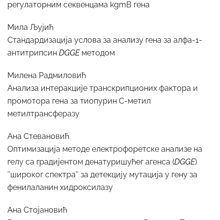
регулаторним секвенцама kgmB гена
Мила Љујић
Стандардизација услова за анализу гена за алфа-1-
антитрипсин
DGGE
методом
Милена Радмиловић
Анализа интеракције транскрипционих фактора и
промотора гена за тиопурин С-метил
метилтрансферазу
Ана Стевановић
Оптимизација методе електрофоретске анализе на
гелу са градијентом денатуришућег агенса (
DGGE
)
’’широког спектра’’ за детекцију мутација у гену за
фенилаланин хидроксилазу
Ана Стојановић