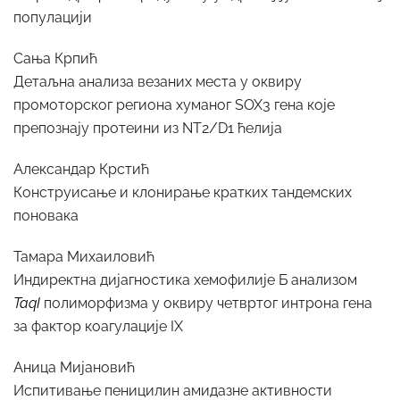
популацији
Сања Крпић
Детаљна анализа везаних места у оквиру
промоторског региона хуманог SOX3 гена које
препознају протеини из NТ2/D1 ћелија
Александар Крстић
Конструисање и клонирање кратких тандемских
поновака
Тамара Михаиловић
Индиректна дијагностика хемофилије Б анализом
ТаqI
полиморфизма у оквиру четвртог интрона гена
за фактор коагулације IX
Аница Мијановић
Испитивање пеницилин амидазне активности