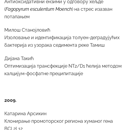
Антиоксидативни ензими у одговору хељде
(
Fagopyrum esculentum Moench
) на стрес изазван
потапањем
Милош Станојловић
Изоловање и идентификација толуен-деградујућих
бактерија из узорака седимента реке Тамиш
Дијана Такић
Оптимизација трансфекције NT2/D1 ћелија методом
калцијум-фосфатне преципитације
2009.
Катарина Арсикин
Клонирање промоторског региона хуманог гена
BCL2L12