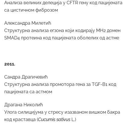
Анализа великих делеција у CFTR гену код пацијената
са цистичном фиброзом
Александра Милетић
Структурна анализа егзона који кодирају MH2 домен
SMAD4 протеина код пацијената оболелих од астме
2011.
Сандра Драгичевић
Структурна анализа промотора гена за TGF-B1 код
пацијената са астмом
Драгана Николић
Улога силицијума у стресу изазваном вишком бакра
код краставца (
Cucumis sativus
L.)