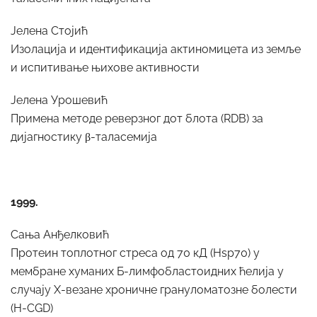
Јелена Стојић
Изолација и идентификација актиномицета из земље
и испитивање њихове активности
Јелена Урошевић
Примена методе реверзног дот блота (RDB) за
дијагностику β-таласемија
1999.
Сања Анђелковић
Протеин топлотног стреса од 70 кД (Hsp70) у
мембране хуманих Б-лимфобластоидних ћелија у
случају X-везане хроничне грануломатозне болести
(H-CGD)