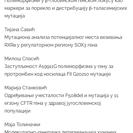
Полиморфизми у β-глобинском генском локусу као
маркери за порекло и дистрибуцију β-таласемијских
мутација
Тијана Савић
Мутациона анализа потенцијалног места везивања
RXRα у регулаторном региону SOX3 гена
Милош Спасић
Заступљеност A19911G полиморфизма у гену за
протромбин код носилаца FII G20210 мутације
Марија Станковић
Одређивање учесталости F508del и мутација у 11.
егзону CFTR гена у здравој југословенској
популацији
Маја Толиначки
Молекуларно-генетичка детерминација хуманих