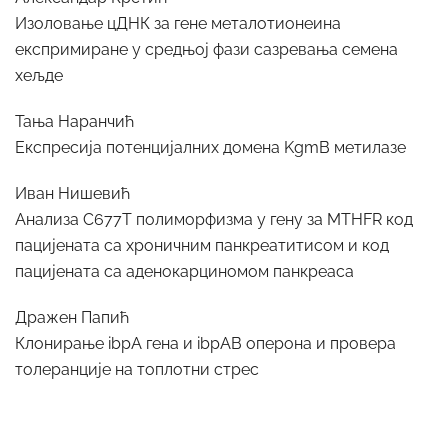
Изоловање цДНК за гене металотионеина
експримиране у средњој фази сазревања семена
хељде
Тања Наранчић
Експресија потенцијалних домена KgmB метилазе
Иван Нишевић
Анализа C677T полиморфизма у гену за MTHFR код
пацијената са хроничним панкреатитисом и код
пацијената са аденокарциномом панкреаса
Дражен Папић
Клонирање ibpA гена и ibpAB оперона и провера
толеранције на топлотни стрес