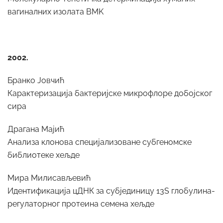
вагиналних изолата BMK
2002.
Бранко Јовчић
Карактеризација бактеријске микрофлоре добојског
сира
Драгана Мајић
Анализа клонова специјализоване субгеномске
библиотеке хељде
Мира Милисављевић
Идентификација цДНК за субјединицу 13S глобулина-
регулаторног протеина семена хељде