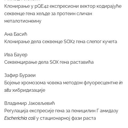
Клонирање у pQE42 експресиони вектор кодирајуће
секвенце гена хељде за протеин сличан
металотионеину
Ана Басић
Клонирање дела секвенце SOX2 гена слепог кучета
Ива Бауер
Секвенцирање дела SOX гена раставића
Зафир Бураеи
Бојење хромозома човека методом флуоресцентне
in
situ
хибридизације
Владимир Јаковљевић
Регулација експресије гена за пеницилин Г амидазу
Escherichia coli
у стационарној фази раста