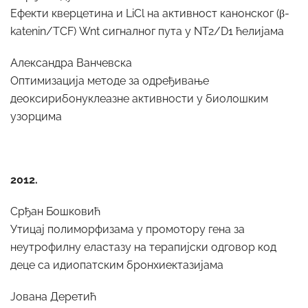
Ефекти кверцетина и LiCl на активност канонског (β-
katenin/TCF) Wnt сигналног пута у NT2/D1 ћелијама
Александра Ванчевска
Оптимизација методе за одређивање
деоксирибонуклеазне активности у биолошким
узорцима
2012.
Срђан Бошковић
Утицај полиморфизама у промотору гена за
неутрофилну еластазу на терапијски одговор код
деце са идиопатским бронхиектазијама
Јована Деретић