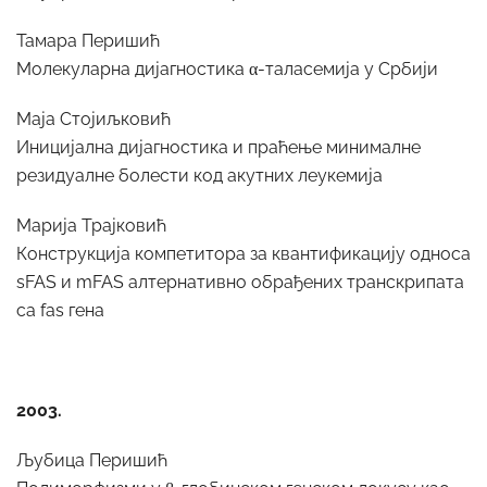
Тамара Перишић
Молекуларна дијагностика α-таласемија у Србији
Маја Стојиљковић
Иницијална дијагностика и праћење минималне
резидуалне болести код акутних леукемија
Марија Трајковић
Конструкција компетитора за квантификацију односа
sFAS и mFAS алтернативно обрађених транскрипата
са fas гена
2003.
Љубица Перишић