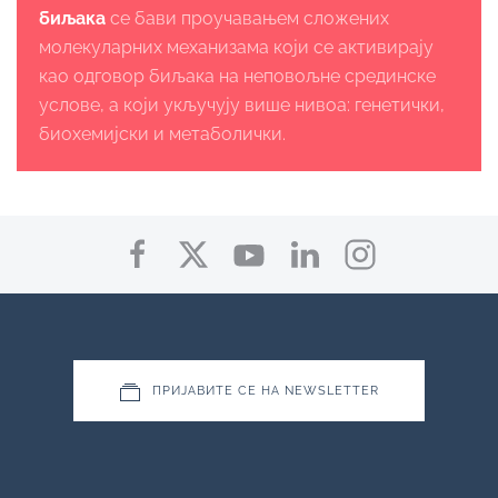
биљака
се бави проучавањем сложених
молекуларних механизама који се активирају
као одговор биљака на неповољне срединске
услове, а који укључују више нивоа: генетички,
биохемијски и метаболички.
ПРИЈАВИТЕ СЕ НА NEWSLETTER