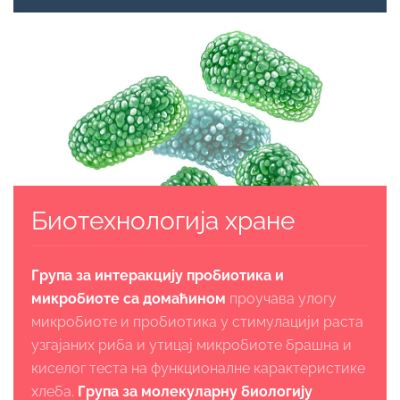
Биотехнологија хране
Група за интеракцију пробиотика и
микробиоте са домаћином
проучава улогу
микробиоте и пробиотика у стимулацији раста
узгајаних риба и утицај микробиоте брашна и
киселог теста на функционалне карактеристике
хлеба.
Група за молекуларну биологију