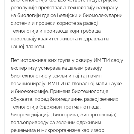
револуције предстваља технологију базирану
на биологији где се ћелијски и биомолекуларни
системи и процеси користе за развој
технологија и производа који треба да
побољшају квалитет живота и здравља на
нашој планети.
Пет истраживачких група у оквиру ИМГГИ своју
експертизу усмерава ка даљем развоју
биотехнологије у земљи и нај тај начин
позиционирају ИМГГИ на глобалној мапи науке
и биоекономије. Примена биотехнологије
обухвата, поред биомедицине, развој зелених
технологија (одрживи третман отпада,
биоремедијација, биогорива, биопротекција),
попљопривреду са зеленим одрживим
решењима и микроорганизме као извор