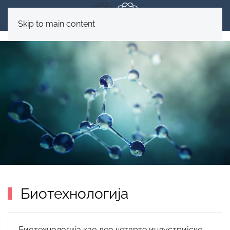
Skip to main content
Биотехнологија
Биотехнологија као део четврте индустријске