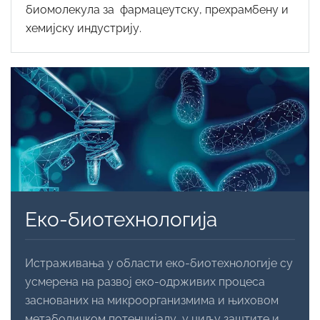
биомолекула за фармацеутску, прехрамбену и
хемијску индустрију.
Еко-биотехнологија
Истраживања у области еко-биотехнологије су
усмерена на развој еко-одрживих процеса
заснованих на микроорганизмима и њиховом
метаболичком потенцијалу, у циљу заштите и