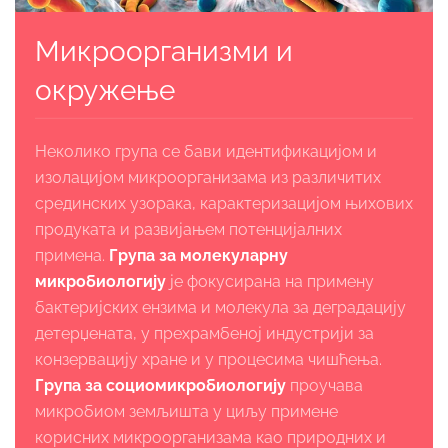
Микроорганизми и
окружење
Неколико група се бави идентификацијом и
изолацијом микроорганизама из различитих
срединских узорака, карактеризацијом њихових
продуката и развијањем потенцијалних
примена.
Група за молекуларну
микробиологију
је фокусирана на примену
бактеријских ензима и молекула за деградацију
детерџената, у прехрамбеној индустрији за
конзервацију хране и у процесима чишћења.
Група за социомикробиологију
проучава
микробиом земљишта у циљу примене
корисних микроорганизама као природних и