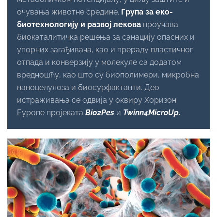
очувања животне средине.
Група за еко-
биотехнологију и развој лекова
проучава
биокаталитичка решења за санацију опасних и
упорних загађивача, као и прераду пластичног
отпада и конверзију у молекуле са додатом
вредношћу, као што су биополимери, микробна
наноцелулоза и биосурфактанти. Део
истраживања се одвија у оквиру Хоризон
Еуропе пројеката
Bio2Pes
и
Twinn4MicroUp
.