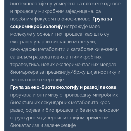
биотехнологије су усмерена на сложене односе
и процесе у микробним заједницама, са
посебним фокусом на биофилмове.
Група за
социомикробиологију
истражује мале
молекуле у основи тих процеса, као што су
екстрацелуларни сигнални молекули,
секундарни метаболити и катаболички ензими,
са циљем развоја нових антимикробних
терапеутика, нових експерименталних модела,
биомаркера за прецизнију/бржу дијагностику и
лекова нове генерације.
Група за еко-биотехнологију и развој лекова
проучава и оптимизује производњу микробних
биоактивних секундарних метаболита кроз
развој сојева и биопроцеса, и бави се њиховом
структурном диверсификацијом применом
биокатализе и зелене хемије.