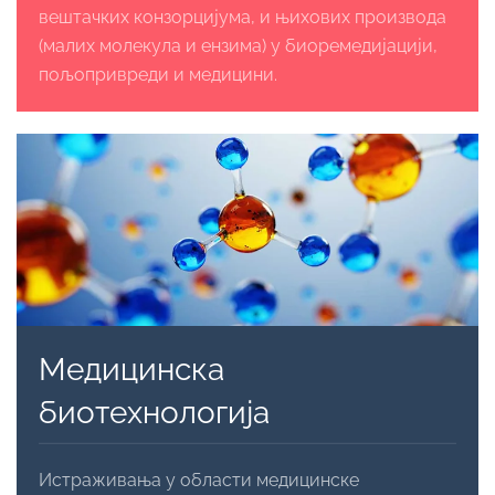
вештачких конзорцијума, и њихових производа
(малих молекула и ензима) у биоремедијацији,
пољопривреди и медицини.
Медицинска
биотехнологија
Истраживања у области медицинске