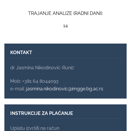
TRAJANJE ANALIZE (RADNI DANI):
14
KONTAKT
dr Jasmina Nikodinović-Runić
Mob: +381 64 8044093
e-mail:
jasmina.nikodinovic@imgge.bg.ac.rs
INSTRUKCIJE ZA PLAĆANJE
Uplatu izvršiti na račun