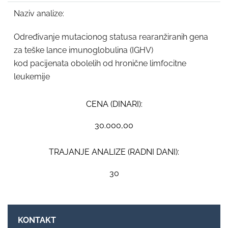
Naziv analize:
Određivanje mutacionog statusa rearanžiranih gena
za teške lance imunoglobulina (IGHV)
kod pacijenata obolelih od hronične limfocitne
leukemije
CENA (DINARI):
30.000,00
TRAJANJE ANALIZE (RADNI DANI):
30
KONTAKT