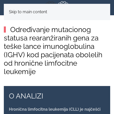
Skip to main content
Određivanje mutacionog
statusa rearanžiranih gena za
teške lance imunoglobulina
(IGHV) kod pacijenata obolelih
od hronične limfocitne
leukemije
O ANALIZI
Hronična limfocitna leukemija (CLL) je najčešći