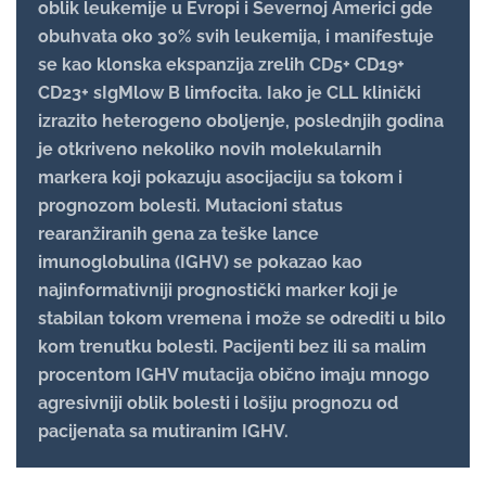
oblik leukemije u Evropi i Severnoj Americi gde
obuhvata oko 30% svih leukemija, i manifestuje
se kao klonska ekspanzija zrelih CD5+ CD19+
CD23+ sIgMlow B limfocita. Iako je CLL klinički
izrazito heterogeno oboljenje, poslednjih godina
je otkriveno nekoliko novih molekularnih
markera koji pokazuju asocijaciju sa tokom i
prognozom bolesti. Mutacioni status
rearanžiranih gena za teške lance
imunoglobulina (IGHV) se pokazao kao
najinformativniji prognostički marker koji je
stabilan tokom vremena i može se odrediti u bilo
kom trenutku bolesti. Pacijenti bez ili sa malim
procentom IGHV mutacija obično imaju mnogo
agresivniji oblik bolesti i lošiju prognozu od
pacijenata sa mutiranim IGHV.