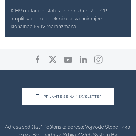
IGHV mutacioni status se određuje RT-PCR
amplifikacijom i direktnim sekvenciranjem
klonalnog IGHV rearanžmana.
PRIJAVITE SE NA NEWSLETTER
Adresa sedišta / Poštanska adresa: Vojvode Stepe 444a,
11042 Beograd 152, Srbija / Web System By