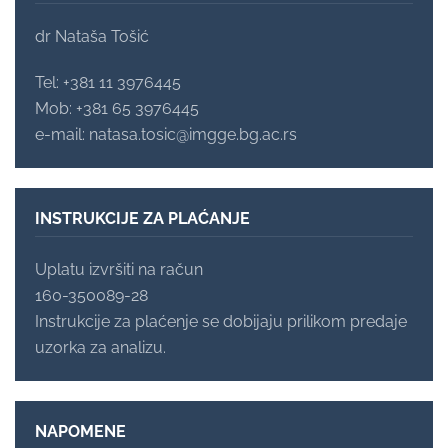
dr Nataša Tošić
Tel: +381 11 3976445
Mob: +381 65 3976445
e-mail: natasa.tosic@imgge.bg.ac.rs
INSTRUKCIJE ZA PLAĆANJE
Uplatu izvršiti na račun
160-350089-28
Instrukcije za plaćenje se dobijaju prilikom predaje
uzorka za analizu.
NAPOMENE