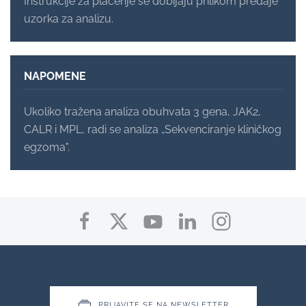
Instrukcije za plaćenje se dobijaju prilikom predaje
uzorka za analizu.
NAPOMENE
Ukoliko tražena analiza obuhvata 3 gena, JAK2,
CALR i MPL, radi se analiza „Sekvenciranje kliničkog
egzoma".
PRIJAVITE SE NA NEWSLETTER