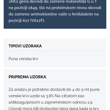
JAK2 gena dovodi do zamene nukleotida G u T
na poziciji 1849, što na proteinskom nivou dovodi
do zamene aminokiseline valin u fenilalalnin na
poziciji 617 (V617F).
TIPOVI UZORAKA
Puna venska krv
PRIPREMA UZORKA
Za analizu je potrebno dostaviti do 4 do 5 ml pune
venske krvi uzete sa 3.8% Na-citratom kao
antikoagulansom u zapreminskom odnosu 1:9.
Uzorak mora biti dostavljen istog dana kada je krv