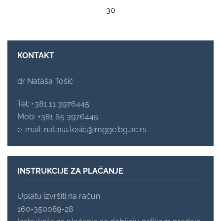
30
KONTAKT
dr Nataša Tošić
Tel: +381 11 3976445
Mob: +381 65 3976445
e-mail: natasa.tosic@imgge.bg.ac.rs
INSTRUKCIJE ZA PLAĆANJE
Uplatu izvršiti na račun
160-350089-28