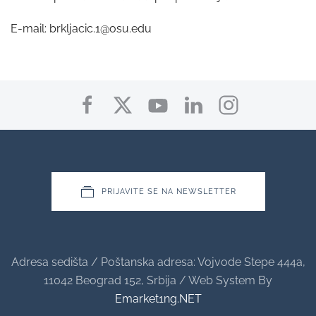
E-mail:
brkljacic.1@osu.edu
PRIJAVITE SE NA NEWSLETTER
Adresa sedišta / Poštanska adresa: Vojvode Stepe 444a,
11042 Beograd 152, Srbija / Web System By
Emarket1ng.NET