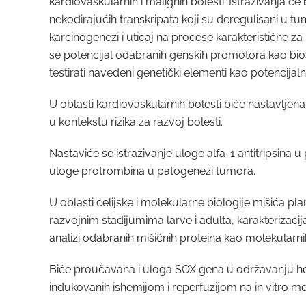
kardiovaskularnih i malignih bolesti. Istraživanja ć
nekodirajućih transkripata koji su deregulisani u
karcinogenezi i uticaj na procese karakteristične za 
se potencijal odabranih genskih promotora kao bios
testirati navedeni genetički elementi kao potencija
U oblasti kardiovaskularnih bolesti biće nastavlje
u kontekstu rizika za razvoj bolesti.
Nastaviće se istraživanje uloge alfa-1 antitripsina u
uloge protrombina u patogenezi tumora.
U oblasti ćelijske i molekularne biologije mišića p
razvojnim stadijumima larve i adulta, karakterizaci
analizi odabranih mišićnih proteina kao molekularn
Biće proučavana i uloga SOX gena u održavanju home
indukovanih ishemijom i reperfuzijom na in vitro m