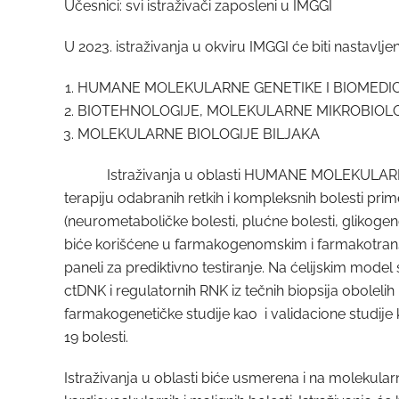
Učesnici: svi istraživači zaposleni u IMGGI
U 2023. istraživanja u okviru IMGGI će biti nastavljen
HUMANE MOLEKULARNE GENETIKE I BIOMEDI
BIOTEHNOLOGIJE, MOLEKULARNE MIKROBIOLO
MOLEKULARNE BIOLOGIJE BILJAKA
Istraživanja u oblasti HUMANE MOLEKULARNE GE
terapiju odabranih retkih i kompleksnih bolesti 
(neurometaboličke bolesti, plućne bolesti, glikogen
biće korišćene u farmakogenomskim i farmakotranskr
paneli za prediktivno testiranje. Na ćelijskim model
ctDNK i regulatornih RNK iz tečnih biopsija obolelih
farmakogenetičke studije kao i validacione studije 
19 bolesti.
Istraživanja u oblasti biće usmerena i na molekul