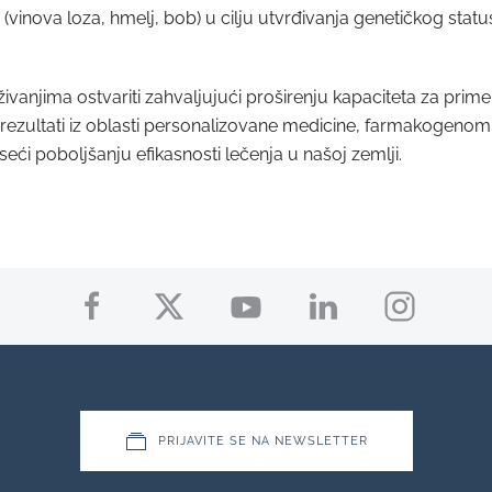
 (vinova loza, hmelj, bob) u cilju utvrđivanja genetičkog statu
ivanjima ostvariti zahvaljujući proširenju kapaciteta za pri
ni rezultati iz oblasti personalizovane medicine, farmakogen
eći poboljšanju efikasnosti lečenja u našoj zemlji.
PRIJAVITE SE NA NEWSLETTER