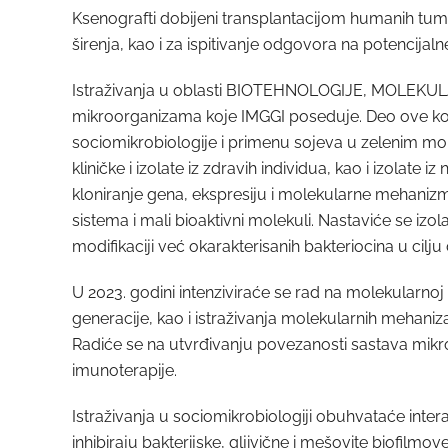
Ksenografti dobijeni transplantacijom humanih tumo
širenja, kao i za ispitivanje odgovora na potencijal
Istraživanja u oblasti BIOTEHNOLOGIJE, MOLEK
mikroorganizama koje IMGGI poseduje. Deo ove kole
sociomikrobiologije i primenu sojeva u zelenim mo
kliničke i izolate iz zdravih individua, kao i izolate 
kloniranje gena, ekspresiju i molekularne mehanizme 
sistema i mali bioaktivni molekuli. Nastaviće se izola
modifikaciji već okarakterisanih bakteriocina u cilju d
U 2023. godini intenziviraće se rad na molekularnoj
generacije, kao i istraživanja molekularnih mehaniz
Radiće se na utvrđivanju povezanosti sastava mikro
imunoterapije.
Istraživanja u sociomikrobiologiji obuhvataće inter
inhibiraju bakterijske, gljivične i mešovite biofil