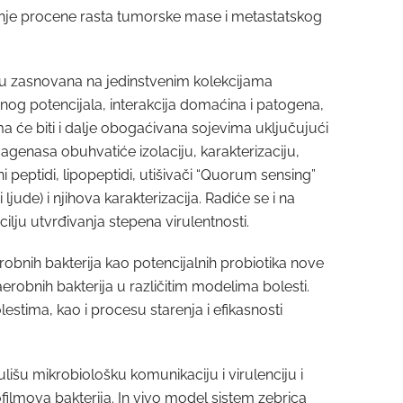
ivanje procene rasta tumorske mase i metastatskog
zasnovana na jedinstvenim kolekcijama
og potencijala, interakcija domaćina i patogena,
 će biti i dalje obogaćivana sojevima uključujući
nih agenasa obuhvatiće izolaciju, karakterizaciju,
 peptidi, lipopeptidi, utišivači “Quorum sensing”
ljude) i njihova karakterizacija. Radiće se i na
u cilju utvrđivanja stepena virulentnosti.
robnih bakterija kao potencijalnih probiotika nove
erobnih bakterija u različitim modelima bolesti.
stima, kao i procesu starenja i efikasnosti
išu mikrobiološku komunikaciju i virulenciju i
ofilmova bakterija. In vivo model sistem zebrica