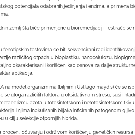
peutskog potencijala odabranih jedinjenja i enzima, a primena bi
oma.
h zemljišta biće primenjene u bioremedijaciji. Testiraće se no
enotipskim testovima će biti sekvencirani radi identifikovanj
erzije različitog otpada u bioplastiku, nanocelulozu, biopigme
jno okarakterisani i korišćeni kao osnova za dalje strukturne 
ektar aplikacija.
el organizmima (biljnim i Ustilago maydis) će se ispiti
 se uloga različitih faktora u oksidativnom stresu, suši i hladno
 i metabolizmu azota u fotosintetskom i nefotosintetskom tkivu
akterija i njima inokulisanih biljaka inficiranih patogenom glji
 cilju selekcije otpornijih hibrida.
proceni, očuvanju i održivom korišćenju genetičkih resursa i 