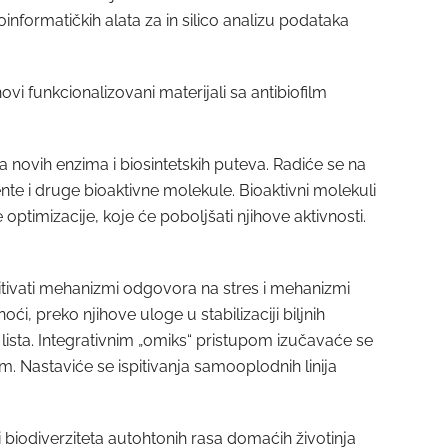
oinformatičkih alata za in silico analizu podataka
vi funkcionalizovani materijali sa antibiofilm
a novih enzima i biosintetskih puteva. Radiće se na
nte i druge bioaktivne molekule. Bioaktivni molekuli
optimizacije, koje će poboljšati njihove aktivnosti.
vati mehanizmi odgovora na stres i mehanizmi
ći, preko njihove uloge u stabilizaciji biljnih
 lista. Integrativnim „omiks“ pristupom izučavaće se
vom. Nastaviće se ispitivanja samooplodnih linija
biodiverziteta autohtonih rasa domaćih životinja