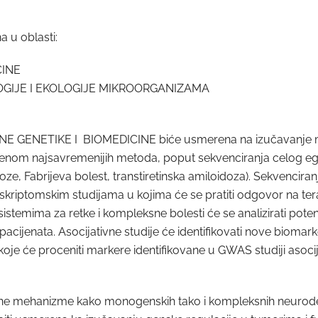
a u oblasti:
CINE
GIJE I EKOLOGIJE MIKROORGANIZAMA
NETIKE I BIOMEDICINE biće usmerena na izučavanje molek
primenom najsavremenijih metoda, poput sekvenciranja celog
oze, Fabrijeva bolest, transtiretinska amiloidoza). Sekvencir
iptomskim studijama u kojima će se pratiti odgovor na terapij
 sistemima za retke i kompleksne bolesti će se analizirati pote
 pacijenata. Asocijativne studije će identifikovati nove bioma
koje će proceniti markere identifikovane u GWAS studiji asoci
arne mehanizme kako monogenskih tako i kompleksnih neurodeg