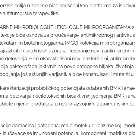
rskih ćelija u zebrice biće korišćeni kao platforma za ispit
ne antitumorske terapeutike.
ULARNE MIKROBIOLOGIJE I EKOLOGIJE MIKROORGANIZAMA su 
kcije biće osnova za proučavanje: antimikrobnog i antivirusn
lekularnim biotehnologijama. IMGGI kolekcija mikroorganizama
iz najrazličitijih sredinskih uzoraka. Testiranje novih antimikrob
delovanja. Biće okarakterisani novi bakteriocini, antimikrobni
cija bakteriofaga (aktivnih na nove patogene biljaka, životinja i 
obijanja još aktivnijih varijanti, a biće konstruisani i mutanti 
 karakterizaciji probiotičkog potencijala odabranih BMK i anae
ama delovanja necitotoksičnih bioaktivnih jedinjenja BMK i ana
biote i njenih produkata u neurorazvojnim, autoimunskim bole
akcije domaćina i patogena, male molekule i enzime koji modul
move. Izučavaće se imunogeni potencijal komponenti matriksa bi