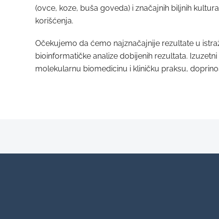
(ovce, koze, buša goveda) i značajnih biljnih kultura
korišćenja.
Očekujemo da ćemo najznačajnije rezultate u istraž
bioinformatičke analize dobijenih rezultata. Izuzet
molekularnu biomedicinu i kliničku praksu, doprinos