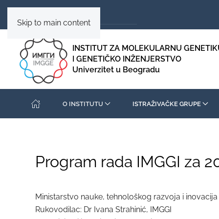
Skip to main content
INSTITUT ZA MOLEKULARNU GENETIK
I GENETIČKO INŽENJERSTVO
Univerzitet u Beogradu
O INSTITUTU
ISTRAŽIVAČKE GRUPE
Program rada IMGGI za 2
Ministarstvo nauke, tehnološkog razvoja i inovaci
Rukovodilac: Dr Ivana Strahinić, IMGGI