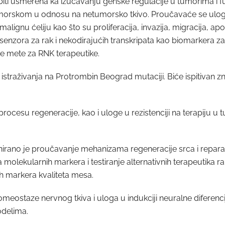
e biti usmerena ka izučavanju genske regulacije u tumorima i f
 tumorskom u odnosu na netumorsko tkivo. Proučavaće se ulo
malignu ćeliju kao što su proliferacija, invazija, migracija, ap
enzora za rak i nekodirajućih transkripata kao biomarkera za
lne mete za RNK terapeutike.
na istraživanja na Protrombin Beograd mutaciji. Biće ispitiva
 procesu regeneracije, kao i uloge u rezistenciji na terapiju u
lanirano je proučavanje mehanizama regeneracije srca i repara
ja molekularnih markera i testiranje alternativnih terapeutika
ih markera kvaliteta mesa.
ostaze nervnog tkiva i uloga u indukciji neuralne diferencija
odelima.