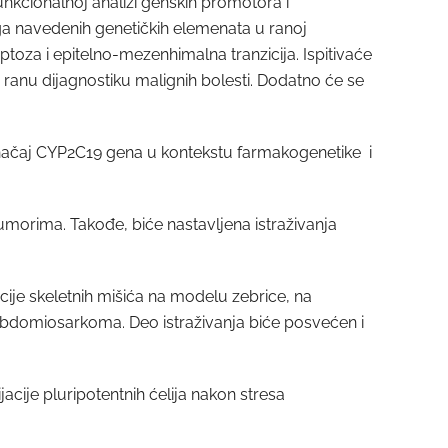
unkcionalnoj analizi genskih promotora i
ga navedenih genetičkih elemenata u ranoj
optoza i epitelno-mezenhimalna tranzicija. Ispitivaće
 ranu dijagnostiku malignih bolesti. Dodatno će se
n značaj CYP2C19 gena u kontekstu farmakogenetike i
 tumorima. Takođe, biće nastavljena istraživanja
cije skeletnih mišića na modelu zebrice, na
 rabdomiosarkoma. Deo istraživanja biće posvećen i
cije pluripotentnih ćelija nakon stresa