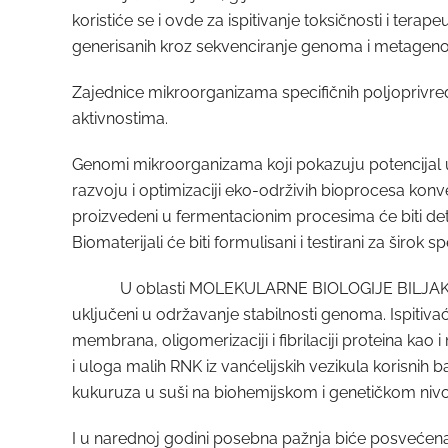
koristiće se i ovde za ispitivanje toksičnosti i tera
generisanih kroz sekvenciranje genoma i metagen
Zajednice mikroorganizama specifičnih poljoprivredni
aktivnostima.
Genomi mikroorganizama koji pokazuju potencijal u f
razvoju i optimizaciji eko-održivih bioprocesa konv
proizvedeni u fermentacionim procesima će biti detal
Biomaterijali će biti formulisani i testirani za širok sp
U oblasti MOLEKULARNE BIOLOGIJE BILJAKA na mod
uključeni u održavanje stabilnosti genoma. Ispitivaće
membrana, oligomerizaciji i fibrilaciji proteina kao
i uloga malih RNK iz vanćelijskih vezikula korisnih b
kukuruza u suši na biohemijskom i genetičkom nivou u
I u narednoj godini posebna pažnja biće posvećena 