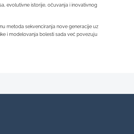
sa, evolutivne istorije, očuvanja i inovativnog
menu metoda sekvenciranja nove generacije uz
omike i modelovanja bolesti sada već povezuju