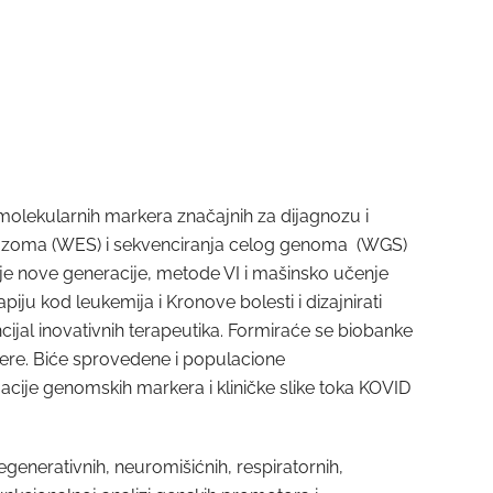
ularnih markera značajnih za dijagnozu i
 egzoma (WES) i sekvenciranja celog genoma (WGS)
anje nove generacije, metode VI i mašinsko učenje
u kod leukemija i Kronove bolesti i dizajnirati
ncijal inovativnih terapeutika. Formiraće se biobanke
rkere. Biće sprovedene i populacione
jacije genomskih markera i kliničke slike toka KOVID
enerativnih, neuromišićnih, respiratornih,