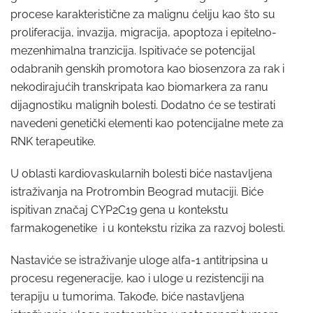
procese karakteristične za malignu ćeliju kao što su
proliferacija, invazija, migracija, apoptoza i epitelno-
mezenhimalna tranzicija. Ispitivaće se potencijal
odabranih genskih promotora kao biosenzora za rak i
nekodirajućih transkripata kao biomarkera za ranu
dijagnostiku malignih bolesti. Dodatno će se testirati
navedeni genetički elementi kao potencijalne mete za
RNK terapeutike.
U oblasti kardiovaskularnih bolesti biće nastavljena
istraživanja na Protrombin Beograd mutaciji. Biće
ispitivan značaj CYP2C19 gena u kontekstu
farmakogenetike i u kontekstu rizika za razvoj bolesti.
Nastaviće se istraživanje uloge alfa-1 antitripsina u
procesu regeneracije, kao i uloge u rezistenciji na
terapiju u tumorima. Takođe, biće nastavljena