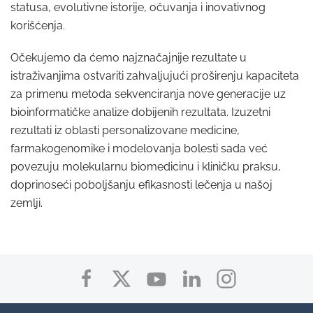
statusa, evolutivne istorije, očuvanja i inovativnog
korišćenja.
Očekujemo da ćemo najznačajnije rezultate u
istraživanjima ostvariti zahvaljujući proširenju kapaciteta
za primenu metoda sekvenciranja nove generacije uz
bioinformatičke analize dobijenih rezultata. Izuzetni
rezultati iz oblasti personalizovane medicine,
farmakogenomike i modelovanja bolesti sada već
povezuju molekularnu biomedicinu i kliničku praksu,
doprinoseći poboljšanju efikasnosti lečenja u našoj
zemlji.