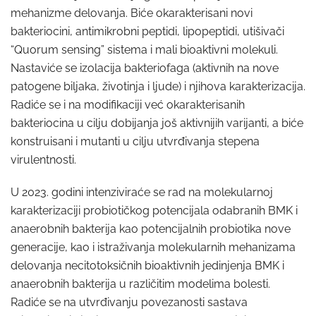
mehanizme delovanja. Biće okarakterisani novi
bakteriocini, antimikrobni peptidi, lipopeptidi, utišivači
“Quorum sensing” sistema i mali bioaktivni molekuli.
Nastaviće se izolacija bakteriofaga (aktivnih na nove
patogene biljaka, životinja i ljude) i njihova karakterizacija.
Radiće se i na modifikaciji već okarakterisanih
bakteriocina u cilju dobijanja još aktivnijih varijanti, a biće
konstruisani i mutanti u cilju utvrđivanja stepena
virulentnosti.
U 2023. godini intenziviraće se rad na molekularnoj
karakterizaciji probiotičkog potencijala odabranih BMK i
anaerobnih bakterija kao potencijalnih probiotika nove
generacije, kao i istraživanja molekularnih mehanizama
delovanja necitotoksičnih bioaktivnih jedinjenja BMK i
anaerobnih bakterija u različitim modelima bolesti.
Radiće se na utvrđivanju povezanosti sastava