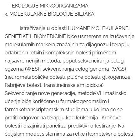
I EKOLOGIJE MIKROORGANIZAMA
MOLEKULARNE BIOLOGIJE BILJAKA
Istraživanja u oblasti HUMANE MOLEKULARNE
GENETIKE I BIOMEDICINE biće usmerena na izučavanje
molekularnih markera značajnih za dijagnozu i terapiju
odabranih retkih i kompleksnih bolesti primenom
najsavremenijih metoda, poput sekvenciranja celog
egzoma (WES) i sekvenciranja celog genoma (WGS)
(neurometaboličke bolesti, plućne bolesti, glikogenoze,
Fabrijeva bolest, transtiretinska amiloidoza).
Sekvenciranje nove generacije, metode VI i mašinsko
učenje biće korišćene u farmakogenomskim i
farmakotranskriptomskim studijama u kojima će se
pratiti odgovor na terapiju kod leukemija i Kronove
bolesti i dizajnirati paneli za prediktivno testiranje. Na
ćelijskim model sistemima za retke i kompleksne bolesti