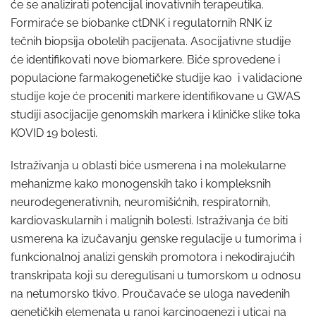
će se analizirati potencijal inovativnih terapeutika.
Formiraće se biobanke ctDNK i regulatornih RNK iz
tečnih biopsija obolelih pacijenata. Asocijativne studije
će identifikovati nove biomarkere. Biće sprovedene i
populacione farmakogenetičke studije kao i validacione
studije koje će proceniti markere identifikovane u GWAS
studiji asocijacije genomskih markera i kliničke slike toka
KOVID 19 bolesti.
Istraživanja u oblasti biće usmerena i na molekularne
mehanizme kako monogenskih tako i kompleksnih
neurodegenerativnih, neuromišićnih, respiratornih,
kardiovaskularnih i malignih bolesti. Istraživanja će biti
usmerena ka izučavanju genske regulacije u tumorima i
funkcionalnoj analizi genskih promotora i nekodirajućih
transkripata koji su deregulisani u tumorskom u odnosu
na netumorsko tkivo. Proučavaće se uloga navedenih
genetičkih elemenata u ranoj karcinogenezi i uticaj na