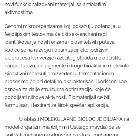
novi funkcionalizovani materijali sa antibiofilm
aktivnostima.
Genomi mikroorganizama koji pokazuju potencijal u
fenotipskim testovima će biti sekvencirani radi
identifikovanja novih enzima i biosintetskih puteva.
Radiće se na razvoju i optimizaciji eko-održivih
bioprocesa konverzije različitog otpada u bioplastiku,
nanocelulozu, biopigmente i druge bioaktivne molekule.
Bioaktivni molekuli proizvedeni u fermentacionim
procesima će biti detaljno okarakterisani i korišćeni kao
osnova za dalje strukturne optimizacije, koje će
poboljšati njihove aktivnosti. Biomaterijali će biti
formulisani i testirani za širok spektar aplikacija.
U oblasti MOLEKULARNE BIOLOGIJE BILJAKA na
model organizmima (biljnim i Ustilago maydis) će se
ispitivati mehanizmi odgovora na stres i mehanizmi