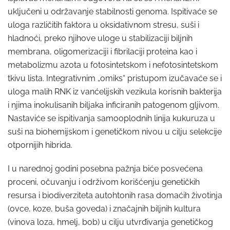
uključeni u održavanje stabilnosti genoma. Ispitivaće se
uloga različitih faktora u oksidativnom stresu, suši i
hladnoći, preko njihove uloge u stabilizaciji biljnih
membrana, oligomerizaciji i fibrilaciji proteina kao i
metabolizmu azota u fotosintetskom i nefotosintetskom
tkivu lista. Integrativnim „omiks“ pristupom izučavaće se i
uloga malih RNK iz vanćelijskih vezikula korisnih bakterija
i njima inokulisanih biljaka inficiranih patogenom gljivom.
Nastaviće se ispitivanja samooplodnih linija kukuruza u
suši na biohemijskom i genetičkom nivou u cilju selekcije
otpornijih hibrida.
I u narednoj godini posebna pažnja biće posvećena
proceni, očuvanju i održivom korišćenju genetičkih
resursa i biodiverziteta autohtonih rasa domaćih životinja
(ovce, koze, buša goveda) i značajnih biljnih kultura
(vinova loza, hmelj, bob) u cilju utvrđivanja genetičkog