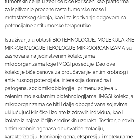
tumorskih ćelija u zebrice biće korišćeni kao platforma
za ispitivanje procene rasta tumorske mase i
metastatskog širenja, kao i za ispitivanje odgovora na
potencijalne antitumorske terapeutike.
Istraživanja u oblasti BIOTEHNOLOGIJE, MOLEKULARNE
MIKROBIOLOGIJE I EKOLOGIJE MIKROORGANIZAMA su
zasnovana na jedinstvenim kolekcijama
mikroorganizama koje IMGGI poseduje. Deo ove
kolekcije biće osnova za proučavanje: antimikrobnog i
antivirusnog potencijala, interakcija domaćina i
patogena, sociomikrobiologije i primenu sojeva u
zelenim molekularnim biotehnologijama. IMGGI kolekcija
mikroorganizama će biti i dalje obogaćivana sojevima
uključujući kliničke i izolate iz zdravih individua, kao i
izolate iz najrazličitijih sredinskih uzoraka. Testiranje novih
antimikrobnih agenasa obuhvatiće izolaciju,
karakterizaciju, kloniranje gena, ekspresiju i molekularne