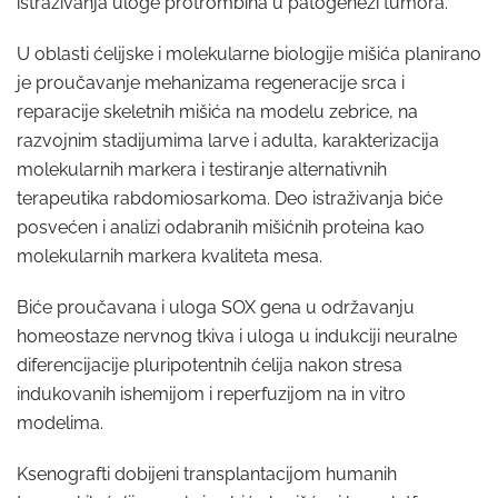
istraživanja uloge protrombina u patogenezi tumora.
U oblasti ćelijske i molekularne biologije mišića planirano
je proučavanje mehanizama regeneracije srca i
reparacije skeletnih mišića na modelu zebrice, na
razvojnim stadijumima larve i adulta, karakterizacija
molekularnih markera i testiranje alternativnih
terapeutika rabdomiosarkoma. Deo istraživanja biće
posvećen i analizi odabranih mišićnih proteina kao
molekularnih markera kvaliteta mesa.
Biće proučavana i uloga SOX gena u održavanju
homeostaze nervnog tkiva i uloga u indukciji neuralne
diferencijacije pluripotentnih ćelija nakon stresa
indukovanih ishemijom i reperfuzijom na in vitro
modelima.
Ksenografti dobijeni transplantacijom humanih