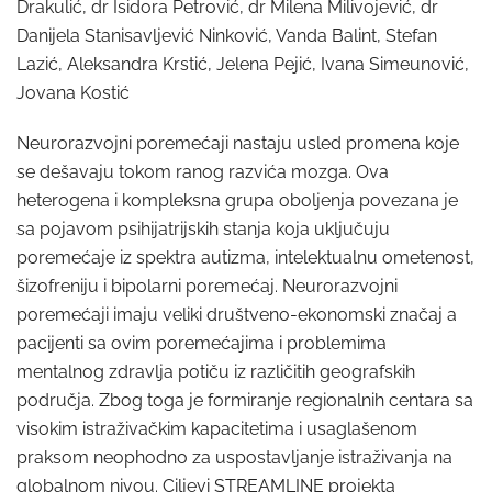
Drakulić, dr Isidora Petrović, dr Milena Milivojević, dr
Danijela Stanisavljević Ninković, Vanda Balint, Stefan
Lazić, Aleksandra Krstić, Jelena Pejić, Ivana Simeunović,
Jovana Kostić
Neurorazvojni poremećaji nastaju usled promena koje
se dešavaju tokom ranog razvića mozga. Ova
heterogena i kompleksna grupa oboljenja povezana je
sa pojavom psihijatrijskih stanja koja uključuju
poremećaje iz spektra autizma, intelektualnu ometenost,
šizofreniju i bipolarni poremećaj. Neurorazvojni
poremećaji imaju veliki društveno-ekonomski značaj a
pacijenti sa ovim poremećajima i problemima
mentalnog zdravlja potiču iz različitih geografskih
područja. Zbog toga je formiranje regionalnih centara sa
visokim istraživačkim kapacitetima i usaglašenom
praksom neophodno za uspostavljanje istraživanja na
globalnom nivou. Ciljevi STREAMLINE projekta