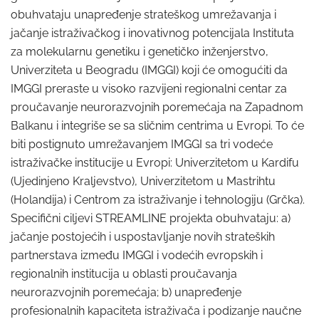
obuhvataju unapređenje strateškog umrežavanja i
jačanje istraživačkog i inovativnog potencijala Instituta
za molekularnu genetiku i genetičko inženjerstvo,
Univerziteta u Beogradu (IMGGI) koji će omogućiti da
IMGGI preraste u visoko razvijeni regionalni centar za
proučavanje neurorazvojnih poremećaja na Zapadnom
Balkanu i integriše se sa sličnim centrima u Evropi. To će
biti postignuto umrežavanjem IMGGI sa tri vodeće
istraživačke institucije u Evropi: Univerzitetom u Kardifu
(Ujedinjeno Kraljevstvo), Univerzitetom u Mastrihtu
(Holandija) i Centrom za istraživanje i tehnologiju (Grčka).
Specifični ciljevi STREAMLINE projekta obuhvataju: a)
jačanje postojećih i uspostavljanje novih strateških
partnerstava između IMGGI i vodećih evropskih i
regionalnih institucija u oblasti proučavanja
neurorazvojnih poremećaja; b) unapređenje
profesionalnih kapaciteta istraživača i podizanje naučne