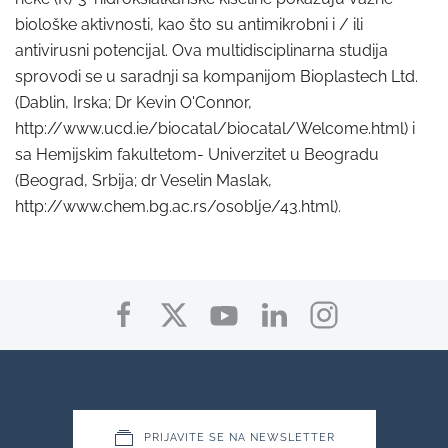
biološke aktivnosti, kao što su antimikrobni i / ili
antivirusni potencijal. Ova multidisciplinarna studija
sprovodi se u saradnji sa kompanijom Bioplastech Ltd.
(Dablin, Irska; Dr Kevin O'Connor,
http://www.ucd.ie/biocatal/biocatal/Welcome.html
) i
sa Hemijskim fakultetom- Univerzitet u Beogradu
(Beograd, Srbija; dr Veselin Maslak,
http://www.chem.bg.ac.rs/osoblje/43.html
).
PRIJAVITE SE NA NEWSLETTER