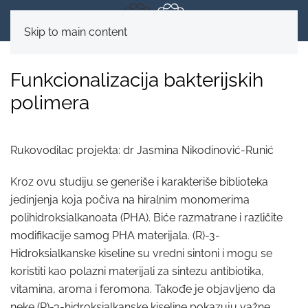
Skip to main content
Funkcionalizacija bakterijskih
polimera
Rukovodilac projekta: dr Jasmina Nikodinović-Runić
Kroz ovu studiju se generiše i karakteriše biblioteka
jedinjenja koja počiva na hiralnim monomerima
polihidroksialkanoata (PHA). Biće razmatrane i različite
modifikacije samog PHA materijala. (R)-3-
Hidroksialkanske kiseline su vredni sintoni i mogu se
koristiti kao polazni materijali za sintezu antibiotika,
vitamina, aroma i feromona. Takođe je objavljeno da
neke (R)-3-hidroksialkanske kiseline pokazuju važne