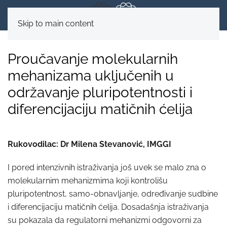
Skip to main content
Proučavanje molekularnih
mehanizama uključenih u
održavanje pluripotentnosti i
diferencijaciju matičnih ćelija
Rukovodilac: Dr Milena Stevanović, IMGGI
I pored intenzivnih istraživanja još uvek se malo zna o
molekularnim mehanizmima koji kontrolišu
pluripotentnost, samo-obnavljanje, određivanje sudbine
i diferencijaciju matičnih ćelija. Dosadašnja istraživanja
su pokazala da regulatorni mehanizmi odgovorni za