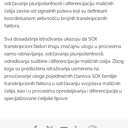
održavanje pluripotentnosti i diferencijaciju matičnih
ćelija zavise od signalnih puteva koji su definisani
koordinisanom aktivnošću brojnih transkripcionih
faktora.
Sva dosadašnja istraživanja ukazuju da SOX
transkripcioni faktori imaju značajnu ulogu u procesima
samo-obnavljanja, održavanja pluripotentnosti,
određivanja sudbine i diferencijacije matičnih ćelija. Zbog
toga su predložena istraživanja usmerena na
proučavanje uloge pojedinačnih članova SOX familije
transkripcionih faktora u održavanju svojstava matičnih
ćelija, kao i u procesima opredeljivanja i diferencijacije u
specijalizovane ćelijske tipove.