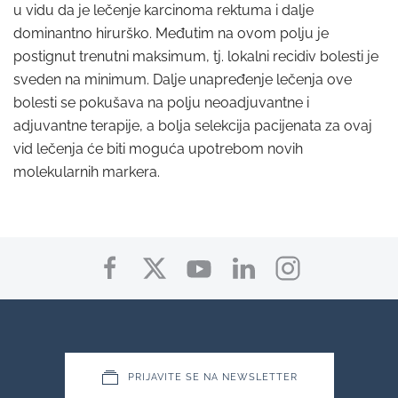
u vidu da je lečenje karcinoma rektuma i dalje
dominantno hirurško. Međutim na ovom polju je
postignut trenutni maksimum, tj. lokalni recidiv bolesti je
sveden na minimum. Dalje unapređenje lečenja ove
bolesti se pokušava na polju neoadjuvantne i
adjuvantne terapije, a bolja selekcija pacijenata za ovaj
vid lečenja će biti moguća upotrebom novih
molekularnih markera.
PRIJAVITE SE NA NEWSLETTER