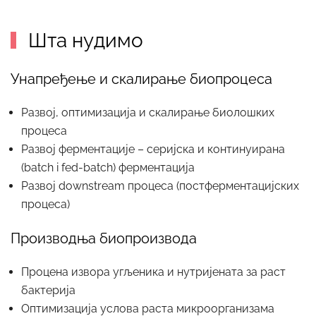
Шта нудимо
Унапређење и скалирање биопроцеса
Развој, оптимизација и скалирање биолошких
процеса
Развој ферментације – серијска и континуирана
(batch i fed-batch) ферментација
Развој downstream процеса (постферментацијских
процеса)
Производња биопроизвода
Процена извора угљеника и нутријената за раст
бактерија
Оптимизација услова раста микроорганизама