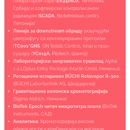
генератором паре (
EK24INOX
, Termoteks,
Србија) и софтверски контролисаном
јединицом (
SCADA
, Biotehniskais centrs,
Летонија)
Линија за downstream обраду
укључујући
центрифугу са континуираним протоком
(
TC001*GNS
, GN Solids Control, Kina) и прах-
сушару (
YC015A
, Pilotech, Шангај)
Лабораторијски замрзивачки сушилац
Alpha
1-2 LDplus Entry Package (Martin Christ, Немачка)
Ротациони испаривач BÜCHI
Rotavapor R-300
(BÜCHI Labortechnik AG, Швајцарска)
Гравитациона колонска хроматографија
(Sigma Aldrich, Немачка)
BioTek Epoch
читач микротит
р
a плоча
(BioTek
Instruments, САД)
Аналитика
: Хроматографија високе
ефикасности у комбинацији са масеном