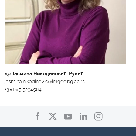
др Јасмина Никодиновић-Рунић
jasmina.nikodinovic@imgge.bg.ac.rs
+381 65 5294564