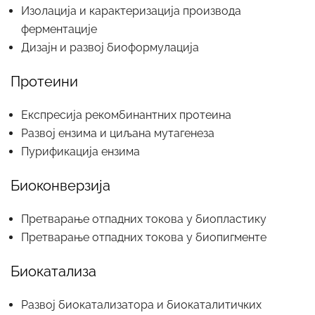
Изолација и карактеризација производа
ферментације
Дизајн и развој биоформулација
Протеини
Експресија рекомбинантних протеина
Развој ензима и циљана мутагенеза
Пурификација ензима
Биоконверзија
Претварање отпадних токова у биопластику
Претварање отпадних токова у биопигменте
Биокатализа
Развој биокатализатора и биокаталитичких