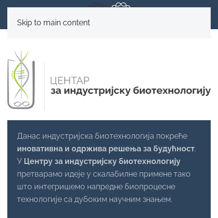
Skip to main content
Данас индустријска биотехнологија покреће
иновативна и одржива решења
за будућност
.
У
Центру за индустријску биотехнологију
претварамо идеје у скалабилне примене тако
што интегришемо напредне биопроцесне
технологије са дубоким научним знањем.