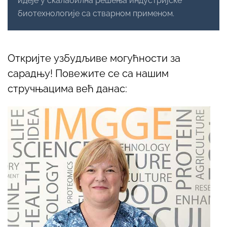
идеје у скалабилна решења индустријске
биотехнологије са стварнoм применом.
Откријте узбудљиве могућности за
сарадњу! Повежите се са нашим
стручњацима већ данас: