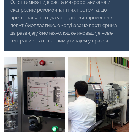
Од оптимизације раста микроорганизама и
експресије рекомбинантних протеина, до
претварања отпада у вредне биопроизводе
попут биопластике, омогућавамо партнерима
да развијају биотехнолошке иновације нове
генерације са стварним утицајем у пракси.