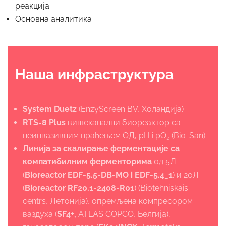
реакција
Основна аналитика
Наша инфраструктура
System Duetz
(EnzyScreen BV, Холандија)
RTS-8 Plus
вишеканални биореактор са
неинвазивним праћењем ОД, pH i pO₂ (Bio-San)
Линија за скалирање ферментације са
компатибилним ферменторима
од 5Л
(
Bioreactor EDF-5.5-DB-MO i EDF-5.4_1
) и 20Л
(
Bioreactor RF20.1-2408-R01
) (Biotehniskais
centrs, Летонија), опремљена компресором
ваздуха (
SF4+,
ATLAS COPCO, Белгија),