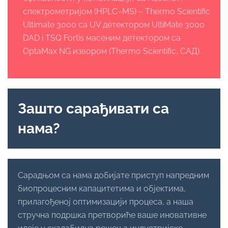
спектрометријом (HPLC–MS) – Thermo Scientific
Ultimate 3000 ca UV детектором UltiMate 3000
DAD i TSQ Fortis масеним детектором са
OptaMax NG извором (Thermo Scientific, САД).
Зашто сарађивати са
нама?
Сарадњом са нама добијате приступ напредним
биопроцесним капацитетима и објектима,
прилагођеној оптимизацији процеса, а наша
стручна подршка претвориће ваше иновативне