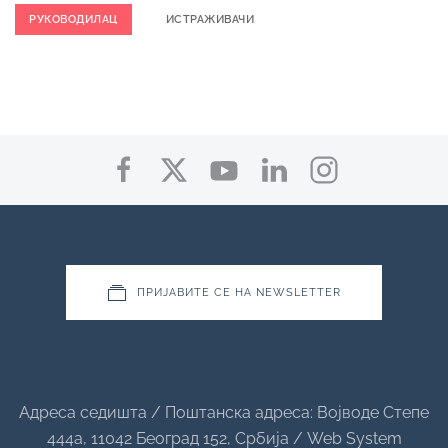
РУКОВОДИЛАЦ
ИСТРАЖИВАЧИ
ПРИЈАВИТЕ СЕ НА NEWSLETTER
Адреса седишта / Поштанска адреса: Војводе Степе
444а, 11042 Београд 152, Србија / Web System